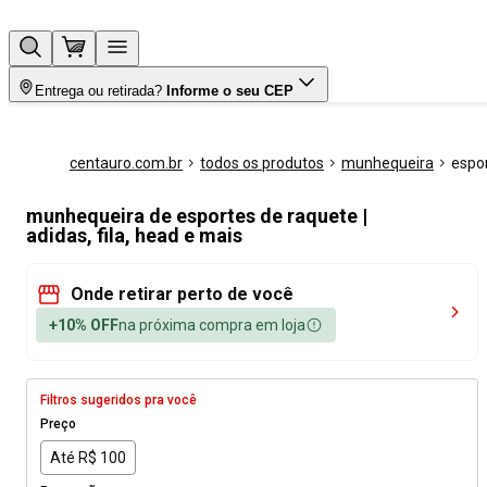
Entrega ou retirada?
Informe o seu CEP
centauro.com.br
todos os produtos
munhequeira
espo
munhequeira de esportes de raquete |
adidas, fila, head e mais
Onde retirar perto de você
+10% OFF
na próxima compra em loja
Filtros sugeridos pra você
Preço
Até R$ 100