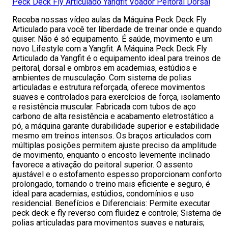
Peck Deck Fly Articulado Yangfit Voador Peitoral Dorsal
Receba nossas vídeo aulas da Máquina Peck Deck Fly
Articulado para você ter liberdade de treinar onde e quando
quiser. Não é só equipamento. É saúde, movimento e um
novo Lifestyle com a Yangfit. A Máquina Peck Deck Fly
Articulado da Yangfit é o equipamento ideal para treinos de
peitoral, dorsal e ombros em academias, estúdios e
ambientes de musculação. Com sistema de polias
articuladas e estrutura reforçada, oferece movimentos
suaves e controlados para exercícios de força, isolamento
e resistência muscular. Fabricada com tubos de aço
carbono de alta resistência e acabamento eletrostático a
pó, a máquina garante durabilidade superior e estabilidade
mesmo em treinos intensos. Os braços articulados com
múltiplas posições permitem ajuste preciso da amplitude
de movimento, enquanto o encosto levemente inclinado
favorece a ativação do peitoral superior. O assento
ajustável e o estofamento espesso proporcionam conforto
prolongado, tornando o treino mais eficiente e seguro, é
ideal para academias, estúdios, condomínios e uso
residencial. Benefícios e Diferenciais: Permite executar
peck deck e fly reverso com fluidez e controle; Sistema de
polias articuladas para movimentos suaves e naturais;