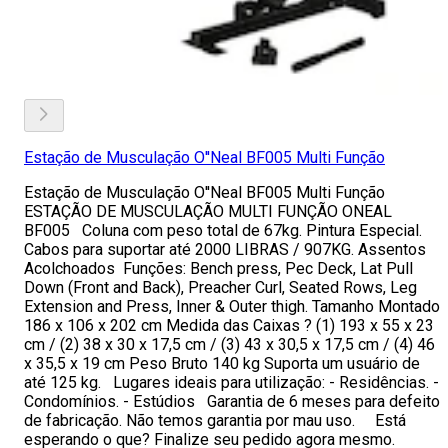
Estação de Musculação O''Neal BF005 Multi Função
Estação de Musculação O''Neal BF005 Multi Função
ESTAÇÃO DE MUSCULAÇÃO MULTI FUNÇÃO ONEAL
BF005 Coluna com peso total de 67kg. Pintura Especial.
Cabos para suportar até 2000 LIBRAS / 907KG. Assentos
Acolchoados Funções: Bench press, Pec Deck, Lat Pull
Down (Front and Back), Preacher Curl, Seated Rows, Leg
Extension and Press, Inner & Outer thigh. Tamanho Montado
186 x 106 x 202 cm Medida das Caixas ? (1) 193 x 55 x 23
cm / (2) 38 x 30 x 17,5 cm / (3) 43 x 30,5 x 17,5 cm / (4) 46
x 35,5 x 19 cm Peso Bruto 140 kg Suporta um usuário de
até 125 kg. Lugares ideais para utilização: - Residências. -
Condomínios. - Estúdios Garantia de 6 meses para defeito
de fabricação. Não temos garantia por mau uso. Está
esperando o que? Finalize seu pedido agora mesmo.