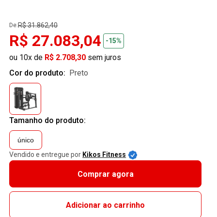
R$ 31.862,40
De:
R$ 27.083,04
-15%
ou 10x de
R$ 2.708,30
sem juros
Cor do produto:
preto
Tamanho do produto:
único
Vendido e entregue por
Kikos Fitness
Comprar agora
Adicionar ao carrinho