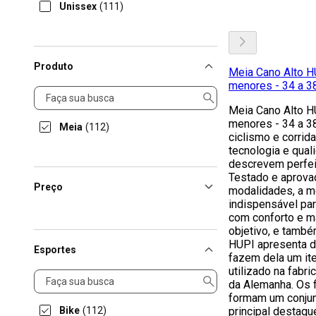
Unissex
(111)
Produto
Meia Cano Alto H
menores - 34 a 38
Produto
Meia Cano Alto H
menores - 34 a 38
Meia
(112)
ciclismo e corrida
tecnologia e qual
descrevem perfei
Testado e aprovad
Preço
modalidades, a m
indispensável par
com conforto e 
objetivo, e també
HUPI apresenta d
Esportes
fazem dela um it
utilizado na fabr
Esportes
da Alemanha. Os f
formam um conjun
Bike
(112)
principal destaqu