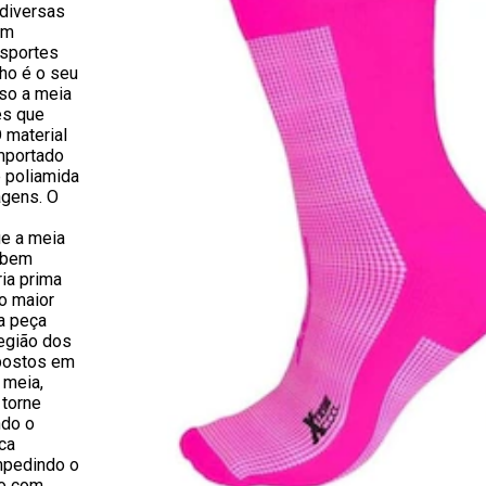
 diversas
em
esportes
ho é o seu
sso a meia
es que
 material
importado
e poliamida
agens. O
ue a meia
 bem
ia prima
o maior
a peça
região dos
spostos em
 meia,
torne
ndo o
ca
mpedindo o
no com