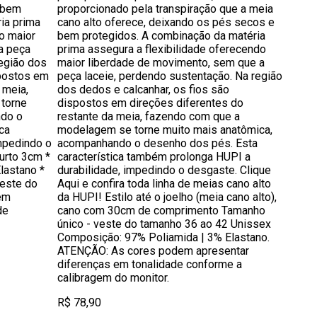
 bem
proporcionado pela transpiração que a meia
ia prima
cano alto oferece, deixando os pés secos e
o maior
bem protegidos. A combinação da matéria
a peça
prima assegura a flexibilidade oferecendo
região dos
maior liberdade de movimento, sem que a
spostos em
peça laceie, perdendo sustentação. Na região
 meia,
dos dedos e calcanhar, os fios são
torne
dispostos em direções diferentes do
ndo o
restante da meia, fazendo com que a
ca
modelagem se torne muito mais anatômica,
mpedindo o
acompanhando o desenho dos pés. Esta
curto 3cm *
característica também prolonga HUPI a
lastano *
durabilidade, impedindo o desgaste. Clique
Veste do
Aqui e confira toda linha de meias cano alto
em
da HUPI! Estilo até o joelho (meia cano alto),
de
cano com 30cm de comprimento Tamanho
único - veste do tamanho 36 ao 42 Unissex
Composição: 97% Poliamida | 3% Elastano.
ATENÇÃO: As cores podem apresentar
diferenças em tonalidade conforme a
calibragem do monitor.
R$ 78,90