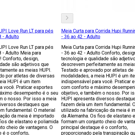
UPI Love Run LT para pés
Meia Curta para Corrida Hupi Runni
 - Adulto
- 36 ao 42 - Adulto
UPI Love Run LT para pés
Meia Curta para Corrida Hupi Runni
 - Adulto Meia para
- 36 ao 42 - Adulto Conforto, desig
! Conforto, design,
tecnologia e qualidade são adjetiv
idade são adjetivos que
descrevem perfeitamente as mei
tamente as meias HUPI.
Testado e aprovado por atletas de
o por atletas de diversas
modalidades, a meia HUPI é um it
eia HUPI é um item
indispensável para você. Praticar 
a você. Praticar esportes
com conforto e máximo desempen
máximo desempenho é o seu
objetivo, e também o nosso. Por i
m o nosso. Por isso a meia
HUPI apresenta diversos destaqu
iversos destaques que
fazem dela um item fundamental. O
em fundamental. O material
utilizado na fabricação da meia é 
icação da meia é importado
da Alemanha. Os fios de elastano 
ios de elastano e poliamida
formam um conjunto cheio de vant
to cheio de vantagens. O
principal destaque é o conforto,
e é o conforto,
proporcionado pela transpiração q