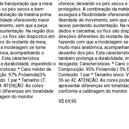
a transpiração que a meia
oferece, deixando os pés secos e
o os pés secos e bem
protegidos. A combinação da matér
mbinação da matéria prima
assegura a flexibilidade oferecend
ilidade oferecendo maior
liberdade de movimento, sem que 
imento, sem que a peça
laceie, perdendo sustentação. Na 
sustentação. Na região dos
dedos e calcanhar, os fios são di
r, os fios são dispostos em
direções diferentes do restante da
es do restante da meia,
fazendo com que a modelagem se 
 a modelagem se torne
muito mais anatômica, acompanha
mica, acompanhando o
desenho dos pés. Esta característi
Esta característica
também prolonga a durabilidade, i
a durabilidade, impedindo o
desgaste. Características: * Cano 
rísticas: * Cano médio de
Composição: 95% Poliamida | 5% E
ção: 97% Poliamida|3%
Conteúdo: 1 par * Tamanho único: 
do: 1 par * Tamanho LT:
36 ao 42. ATENÇÃO: As cores pod
8. ATENÇÃO: As cores
apresentar diferenças em tonalida
 diferenças em tonalidade
conforme a calibragem do monitor.
ragem do monitor.
R$ 69,90