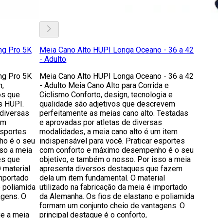
ng Pro 5K
Meia Cano Alto HUPI Longa Oceano - 36 a 42
- Adulto
ng Pro 5K
Meia Cano Alto HUPI Longa Oceano - 36 a 42
n,
- Adulto Meia Cano Alto para Corrida e
os que
Ciclismo Conforto, design, tecnologia e
as HUPI.
qualidade são adjetivos que descrevem
 diversas
perfeitamente as meias cano alto. Testadas
em
e aprovadas por atletas de diversas
esportes
modalidades, a meia cano alto é um item
ho é o seu
indispensável para você. Praticar esportes
sso a meia
com conforto e máximo desempenho é o seu
es que
objetivo, e também o nosso. Por isso a meia
 material
apresenta diversos destaques que fazem
importado
dela um item fundamental. O material
e poliamida
utilizado na fabricação da meia é importado
agens. O
da Alemanha. Os fios de elastano e poliamida
formam um conjunto cheio de vantagens. O
ue a meia
principal destaque é o conforto,