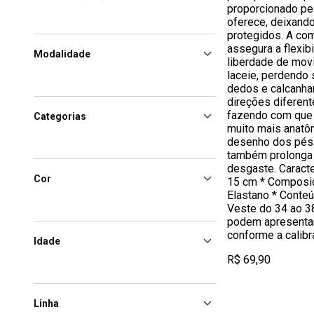
proporcionado pel
oferece, deixand
protegidos. A co
assegura a flexib
Modalidade
liberdade de mov
laceie, perdendo 
dedos e calcanha
direções diferent
fazendo com que
Categorias
muito mais anatô
desenho dos pés. 
também prolonga 
desgaste. Caracte
Cor
15 cm * Composi
Elastano * Conteú
Veste do 34 ao 3
podem apresentar
conforme a calib
Idade
R$ 69,90
Linha