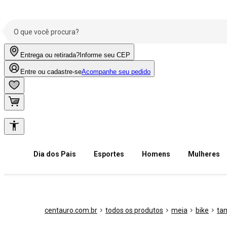
Entrega ou retirada?
Informe seu CEP
Entre ou cadastre-se
Acompanhe seu pedido
Dia dos Pais
Esportes
Homens
Mulheres
centauro.com.br
todos os produtos
meia
bike
ta