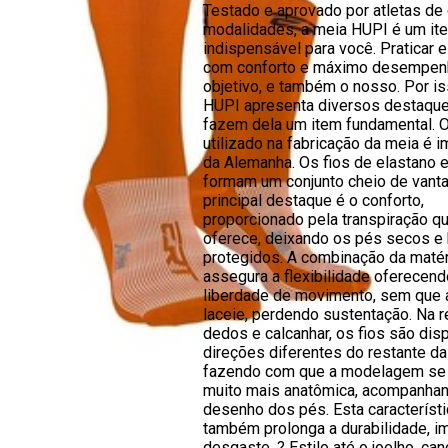
Testado e aprovado por atletas de
modalidades, a meia HUPI é um it
indispensável para você. Praticar 
com conforto e máximo desempen
objetivo, e também o nosso. Por i
HUPI apresenta diversos destaqu
fazem dela um item fundamental. O
utilizado na fabricação da meia é 
da Alemanha. Os fios de elastano 
formam um conjunto cheio de vant
principal destaque é o conforto,
proporcionado pela transpiração q
oferece, deixando os pés secos e
protegidos. A combinação da matér
assegura a flexibilidade oferecend
liberdade de movimento, sem que 
laceie, perdendo sustentação. Na 
dedos e calcanhar, os fios são di
direções diferentes do restante da
fazendo com que a modelagem se 
muito mais anatômica, acompanha
desenho dos pés. Esta característi
também prolonga a durabilidade, i
desgaste. ? Estilo até o joelho, ca