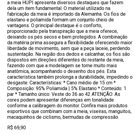
a meia HUPI apresenta diversos destaques que fazem
dela um item fundamental. O material utilizado na
fabricação da meia é importado da Alemanha. Os fios de
elastano e poliamida formam um conjunto cheio de
vantagens. O principal destaque é o conforto,
proporcionado pela transpiração que a meia oferece,
deixando os pés secos e bem protegidos. A combinação
da matéria prima assegura a flexibilidade oferecendo maior
liberdade de movimento, sem que a peça laceie, perdendo
sustentação. Na região dos dedos e calcanhar, os fios são
dispostos em direções diferentes do restante da meia,
fazendo com que a modelagem se torne muito mais
anatômica, acompanhando o desenho dos pés. Esta
característica também prolonga a durabilidade, impedindo o
desgaste. Características: * Cano médio de 15 cm *
Composição: 95% Poliamida | 5% Elastano * Conteúdo: 1
par * Tamanho único: Veste do 36 ao 42 ATENÇÃO: As
cores podem apresentar diferenças em tonalidade
conforme a calibragem do monitor. Confira mais produtos
esportivos que combinam com a meia, viseiras, manguitos,
macaquinhos de ciclismo, bermudas de compressão.
R$ 69,90