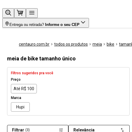
Entrega ou retirada?
Informe o seu CEP
centauro.com.br
todos os produtos
meia
bike
tamanh
meia de bike tamanho único
Filtros sugeridos pra você
Preço
Até R$ 100
Marca
Hupi
Filtrar
Relevância
(3)