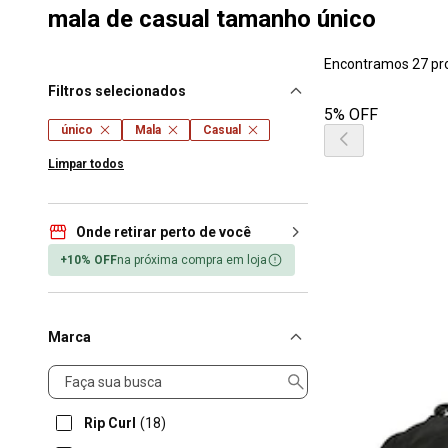
mala de casual tamanho único
Encontramos 27 pr
Filtros selecionados
5% OFF
único
Mala
Casual
Limpar todos
Onde retirar perto de você
+10% OFF
na próxima compra em loja
Marca
Marca
Rip Curl
(18)