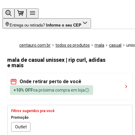
Entrega ou retirada?
Informe o seu CEP
centauro.com.br
todos os produtos
mala
casual
unis
mala de casual unissex | rip curl, adidas
e mais
Onde retirar perto de você
+10% OFF
na próxima compra em loja
Filtros sugeridos pra você
Promoção
Outlet