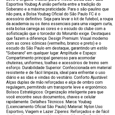
Esportiva Youbag A união perfeita entre a tradição do
Soberano e a máxima praticidade. Para o são-paulino que
não para, a Bolsa Youbag Oficial do São Paulo FC é o
acessório definitivo. Seja para levar o kit de futebol, a roupa
da academia ou os itens essenciais para uma viagem curta,
esta bolsa carrega as cores e o escudo do clube com a
sofisticação que o torcedor do Morumbi exige. Destaques
que fazem a diferença: Design Premium: Visual moderno
com as cores icônicas (vermelho, branco e preto) e o
escudo do São Paulo em destaque, garantindo um estilo
"Soberano" em qualquer lugar. Amplitude e Espaço:
Compartimento principal generoso para acomodar
chuteiras, uniformes, toalhas e acessórios de treino sem
esforço. Durabilidade Superior: Confeccionada em material
resistente e de fácil limpeza, ideal para enfrentar o uso
diário e as idas e vindas do vestiário. Conforto Ajustável:
Alças duplas de mão reforçadas e alça de ombro com
regulagem, permitindo um transporte leve e ergonômico.
Bolsos Estratégicos: Organização inteligente para que
você encontre seus documentos, chaves e celular
rapidamente. Detalhes Técnicos: Marca: Youbag
(Licenciamento Oficial São Paulo) Material: Nylon Uso:
Esportivo, Viagem e Lazer Zíperes: Reforçados e de fácil