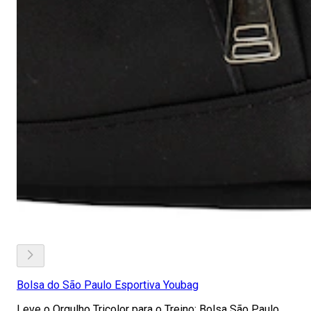
Bolsa do São Paulo Esportiva Youbag
Leve o Orgulho Tricolor para o Treino: Bolsa São Paulo