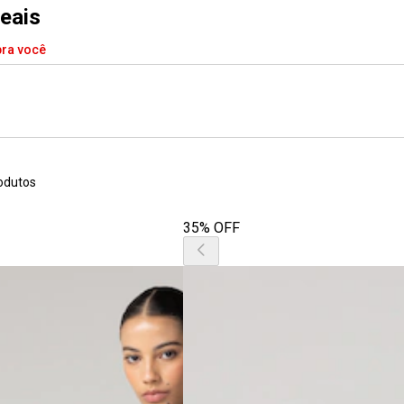
reais
pra você
odutos
35% OFF