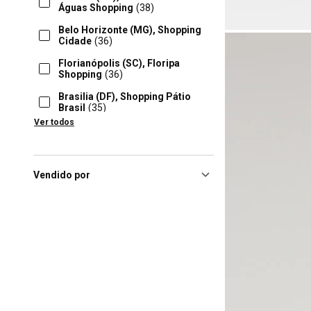
Águas Shopping
(38)
Belo Horizonte (MG), Shopping
Cidade
(36)
Florianópolis (SC), Floripa
Shopping
(36)
Brasilia (DF), Shopping Pátio
Brasil
(35)
Ver todos
Londrina (PR), Boulevard
Londrina Shopping
(35)
Balneário Camboriú (SC),
Balneário Camboriú
Vendido por
Shopping
(33)
Belo Horizonte (MG), Minas
Shopping
(33)
Joinville (SC), Joinville Garden
Shopping
(33)