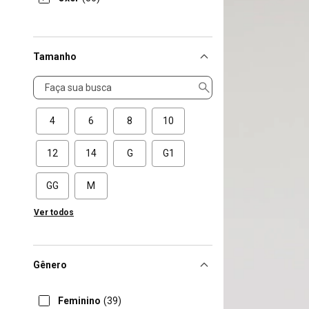
Tamanho
Tamanho
4
6
8
10
12
14
G
G1
GG
M
Ver todos
Gênero
Feminino
(39)