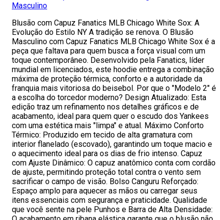
Masculino
Blusão com Capuz Fanatics MLB Chicago White Sox: A
Evolução do Estilo NY A tradição se renova. O Blusão
Masculino com Capuz Fanatics MLB Chicago White Sox é a
peça que faltava para quem busca a força visual com um
toque contemporâneo. Desenvolvido pela Fanatics, líder
mundial em licenciados, este hoodie entrega a combinação
máxima de proteção térmica, conforto e a autoridade da
franquia mais vitoriosa do beisebol. Por que o "Modelo 2" é
a escolha do torcedor moderno? Design Atualizado: Esta
edição traz um refinamento nos detalhes gráficos e de
acabamento, ideal para quem quer o escudo dos Yankees
com uma estética mais "limpa" e atual. Máximo Conforto
Térmico: Produzido em tecido de alta gramatura com
interior flanelado (escovado), garantindo um toque macio e
o aquecimento ideal para os dias de frio intenso. Capuz
com Ajuste Dinâmico: O capuz anatômico conta com cordão
de ajuste, permitindo proteção total contra o vento sem
sacrificar o campo de visão. Bolso Canguru Reforçado:
Espaço amplo para aquecer as mãos ou carregar seus
itens essenciais com segurança e praticidade. Qualidade
que você sente na pele Punhos e Barra de Alta Densidade:
O acabamento em ribana elástica garante que o blusão não