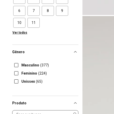
6
7
8
9
10
11
Ver todos
Gênero
Masculino
(377)
Feminino
(224)
Unissex
(65)
Produto
Produto