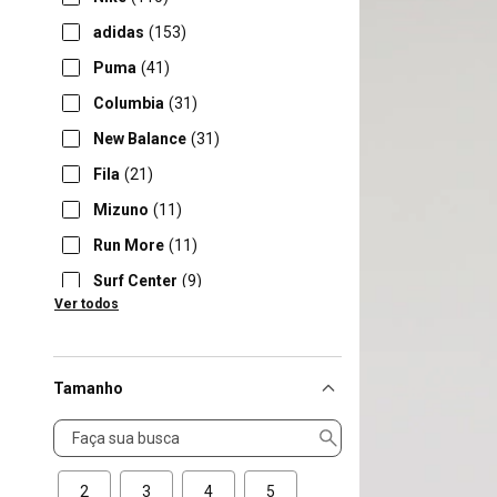
adidas
(153)
Puma
(41)
Columbia
(31)
New Balance
(31)
Fila
(21)
Mizuno
(11)
Run More
(11)
Surf Center
(9)
Ver todos
Asics
(8)
Tamanho
Tamanho
2
3
4
5