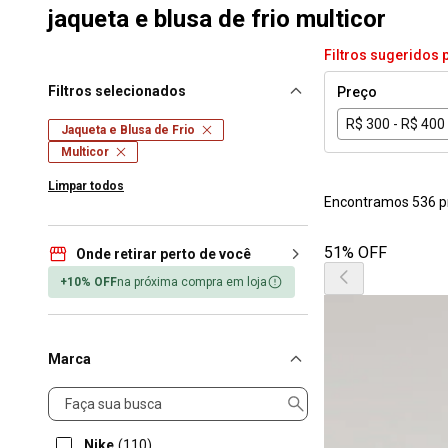
jaqueta e blusa de frio multicor
Filtros sugeridos 
Filtros selecionados
Preço
R$ 300 - R$ 400
Jaqueta e Blusa de Frio
Multicor
Limpar todos
Encontramos 536 p
51% OFF
Onde retirar perto de você
+10% OFF
na próxima compra em loja
Marca
Marca
Nike
(110)