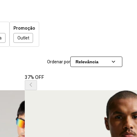
Promoção
a
Outlet
Ordenar por
Relevância
37% OFF