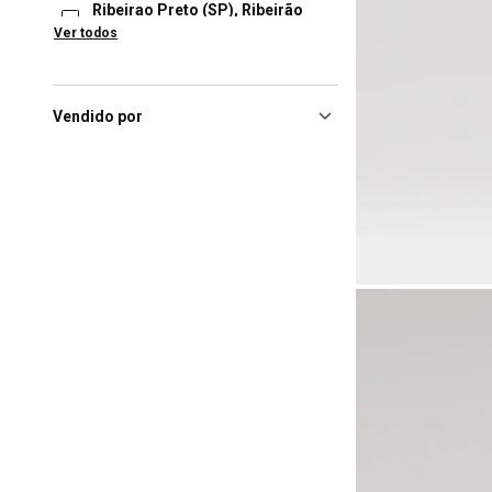
Ribeirao Preto (SP), Ribeirão
Preto Shopping
(36)
Ver todos
Brasilia (DF), Iguatemi
Brasília
(35)
São Paulo (SP), Shopping
Vendido por
Ibirapuera
(35)
Vitoria (ES), Shopping
Vitória
(35)
Florianópolis (SC), Floripa
Shopping
(34)