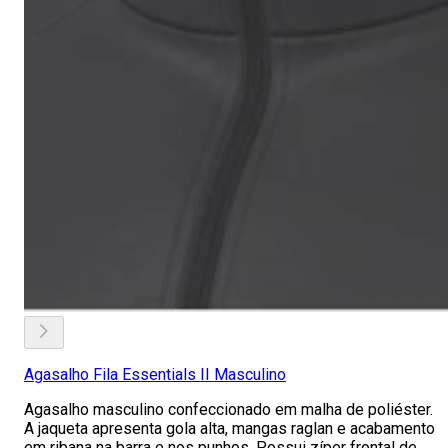
Agasalho Fila Essentials II Masculino
Agasalho masculino confeccionado em malha de poliéster.
A jaqueta apresenta gola alta, mangas raglan e acabamento
em ribana na barra e nos punhos. Possui zíper frontal de