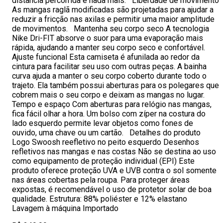
distância percorrida e nada mais. Liberdade de movimento
As mangas raglã modificadas são projetadas para ajudar a
reduzir a fricção nas axilas e permitir uma maior amplitude
de movimentos. Mantenha seu corpo seco A tecnologia
Nike Dri-FIT absorve o suor para uma evaporação mais
rápida, ajudando a manter seu corpo seco e confortável.
Ajuste funcional Esta camiseta é afunilada ao redor da
cintura para facilitar seu uso com outras peças. A bainha
curva ajuda a manter o seu corpo coberto durante todo o
trajeto. Ela também possui aberturas para os polegares que
cobrem mais o seu corpo e deixam as mangas no lugar.
Tempo e espaço Com aberturas para relógio nas mangas,
fica fácil olhar a hora. Um bolso com zíper na costura do
lado esquerdo permite levar objetos como fones de
ouvido, uma chave ou um cartão. Detalhes do produto
Logo Swoosh reefletivo no peito esquerdo Desenhos
refletivos nas mangas e nas costas Não se destina ao uso
como equipamento de proteção individual (EPI) Este
produto oferece proteção UVA e UVB contra o sol somente
nas áreas cobertas pela roupa. Para proteger áreas
expostas, é recomendável o uso de protetor solar de boa
qualidade. Estrutura: 88% poliéster e 12% elastano
Lavagem à máquina Importado