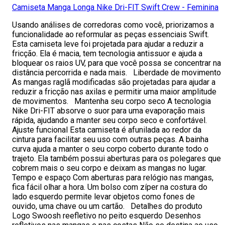
Camiseta Manga Longa Nike Dri-FIT Swift Crew - Feminina
Usando análises de corredoras como você, priorizamos a
funcionalidade ao reformular as peças essenciais Swift.
Esta camiseta leve foi projetada para ajudar a reduzir a
fricção. Ela é macia, tem tecnologia antissuor e ajuda a
bloquear os raios UV, para que você possa se concentrar na
distância percorrida e nada mais. Liberdade de movimento
As mangas raglã modificadas são projetadas para ajudar a
reduzir a fricção nas axilas e permitir uma maior amplitude
de movimentos. Mantenha seu corpo seco A tecnologia
Nike Dri-FIT absorve o suor para uma evaporação mais
rápida, ajudando a manter seu corpo seco e confortável.
Ajuste funcional Esta camiseta é afunilada ao redor da
cintura para facilitar seu uso com outras peças. A bainha
curva ajuda a manter o seu corpo coberto durante todo o
trajeto. Ela também possui aberturas para os polegares que
cobrem mais o seu corpo e deixam as mangas no lugar.
Tempo e espaço Com aberturas para relógio nas mangas,
fica fácil olhar a hora. Um bolso com zíper na costura do
lado esquerdo permite levar objetos como fones de
ouvido, uma chave ou um cartão. Detalhes do produto
Logo Swoosh reefletivo no peito esquerdo Desenhos