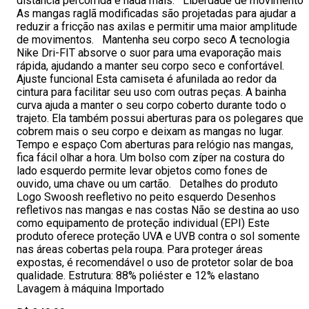
distância percorrida e nada mais. Liberdade de movimento
As mangas raglã modificadas são projetadas para ajudar a
reduzir a fricção nas axilas e permitir uma maior amplitude
de movimentos. Mantenha seu corpo seco A tecnologia
Nike Dri-FIT absorve o suor para uma evaporação mais
rápida, ajudando a manter seu corpo seco e confortável.
Ajuste funcional Esta camiseta é afunilada ao redor da
cintura para facilitar seu uso com outras peças. A bainha
curva ajuda a manter o seu corpo coberto durante todo o
trajeto. Ela também possui aberturas para os polegares que
cobrem mais o seu corpo e deixam as mangas no lugar.
Tempo e espaço Com aberturas para relógio nas mangas,
fica fácil olhar a hora. Um bolso com zíper na costura do
lado esquerdo permite levar objetos como fones de
ouvido, uma chave ou um cartão. Detalhes do produto
Logo Swoosh reefletivo no peito esquerdo Desenhos
refletivos nas mangas e nas costas Não se destina ao uso
como equipamento de proteção individual (EPI) Este
produto oferece proteção UVA e UVB contra o sol somente
nas áreas cobertas pela roupa. Para proteger áreas
expostas, é recomendável o uso de protetor solar de boa
qualidade. Estrutura: 88% poliéster e 12% elastano
Lavagem à máquina Importado