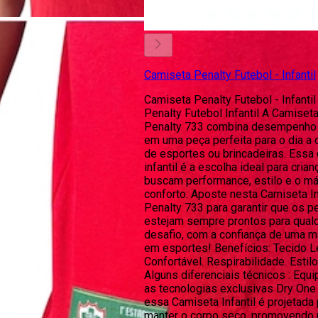
Camiseta Penalty Futebol - Infantil
Camiseta Penalty Futebol - Infanti
Penalty Futebol Infantil A Camiseta 
Penalty 733 combina desempenho 
em uma peça perfeita para o dia a d
de esportes ou brincadeiras. Essa
infantil é a escolha ideal para cria
buscam performance, estilo e o m
conforto. Aposte nesta Camiseta In
Penalty 733 para garantir que os 
estejam sempre prontos para qual
desafio, com a confiança de uma ma
em esportes! Benefícios: Tecido L
Confortável. Respirabilidade. Estilo 
Alguns diferenciais técnicos : Equ
as tecnologias exclusivas Dry One e
essa Camiseta Infantil é projetada 
manter o corpo seco, promovendo 