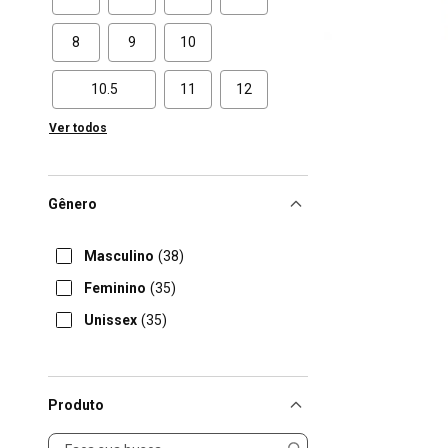
8
9
10
10.5
11
12
Ver todos
Gênero
Masculino
(38)
Feminino
(35)
Unissex
(35)
Produto
Produto