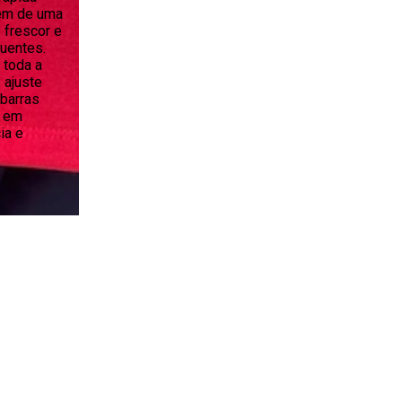
lém de uma
 frescor e
uentes.
 toda a
 ajuste
 barras
s em
ia e