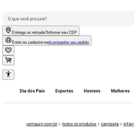
Entrega ou retirada?
Informe seu CEP
Entre ou cadastre-se
Acompanhe seu pedido
Dia dos Pais
Esportes
Homens
Mulheres
centauro.com.br
todos os produtos
camiseta
infant