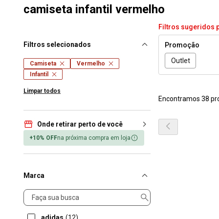
camiseta infantil vermelho
Filtros sugeridos 
Filtros selecionados
Promoção
Outlet
Camiseta
Vermelho
Infantil
Limpar todos
Encontramos 38 pr
Onde retirar perto de você
+10% OFF
na próxima compra em loja
Marca
Marca
adidas
(12)