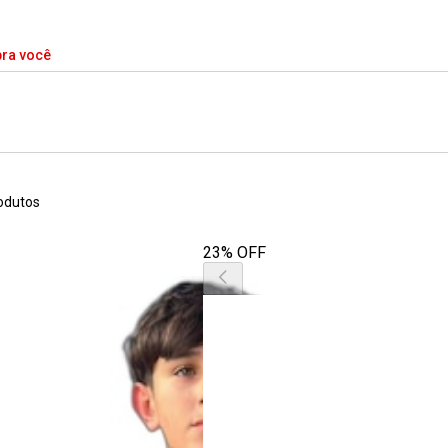
pra você
odutos
23% OFF