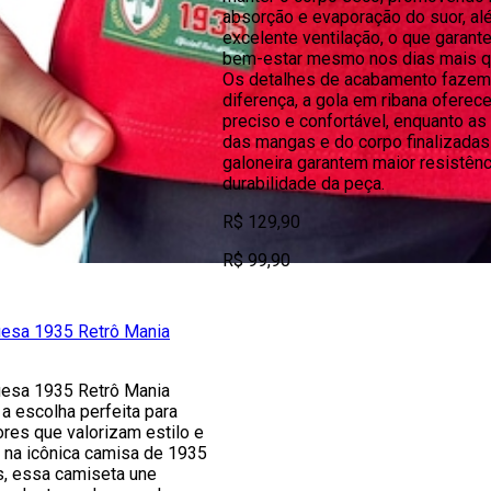
absorção e evaporação do suor, a
excelente ventilação, o que garante
bem-estar mesmo nos dias mais q
Os detalhes de acabamento fazem
diferença, a gola em ribana oferece
preciso e confortável, enquanto as
das mangas e do corpo finalizada
galoneira garantem maior resistênc
durabilidade da peça.
R$ 129,90
R$ 99,90
esa 1935 Retrô Mania
esa 1935 Retrô Mania
 a escolha perfeita para
res que valorizam estilo e
da na icônica camisa de 1935
s, essa camiseta une