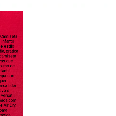
l Camiseta
Infantil
e estilo
ia, prática
 camiseta
nças que
áximo de
fantil
pequenos
quer
rca líder
eve e
versátil.
ipada com
 Air Dry,
para
rápida