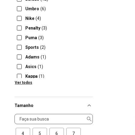
Umbro
(6)
Nike
(4)
Penalty
(3)
Puma
(3)
Sports
(2)
Adams
(1)
Asics
(1)
Kappa
(1)
Ver todos
NBA
(1)
Tamanho
Tamanho
4
5
6
7