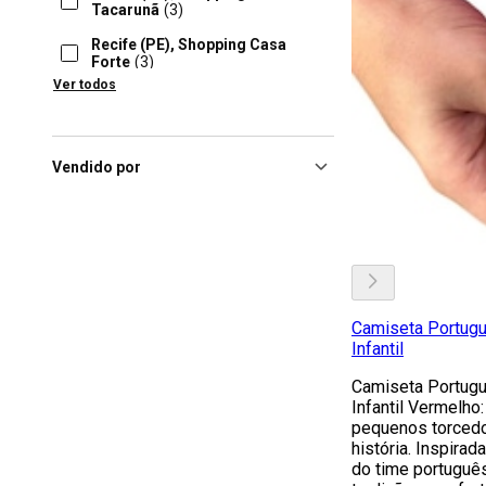
Tacarunã
(3)
Recife (PE), Shopping Casa
Forte
(3)
Ver todos
Rio De Janeiro (RJ), Shopping
Metropolitano Barra
(3)
Aracatuba (SP), Praça Nova
Araçatuva
(2)
Vendido por
Balneário Camboriú (SC),
Balneário Camboriú
Shopping
(2)
Brasília (DF), Shopping
Boulevard Df
(2)
Camiseta Portugu
Infantil
Camiseta Portugu
Infantil Vermelho:
pequenos torcedo
história. Inspira
do time portuguê