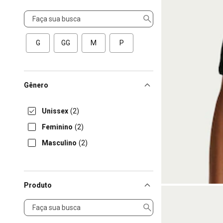
Tamanho
G
GG
M
P
Gênero
Unissex
(2)
Feminino
(2)
Masculino
(2)
Produto
Produto