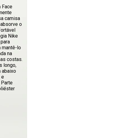
a Face
smente
sa camisa
e absorve o
fortável
gia Nike
 para
a mantê-lo
ada na
nas costas.
 longo,
a abaixo
 e
 Parte
liéster