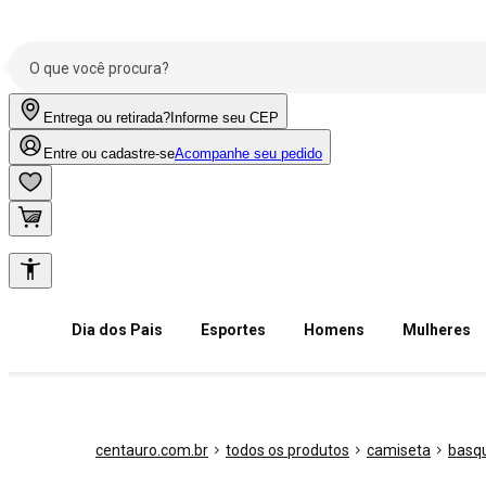
Entrega ou retirada?
Informe seu CEP
Entre ou cadastre-se
Acompanhe seu pedido
Dia dos Pais
Esportes
Homens
Mulheres
centauro.com.br
todos os produtos
camiseta
basq