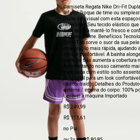
Camiseta Regata Nike Dri-Fit Dupl
Infantil Troque de time ou simple
mude seu visual com esta espaço
reversível. Seu tecido elástico qu
suor ajuda a mantê-lo fresco e con
enquanto corre. Benefícios Tecnolo
Dri-FIT absorve o suor da sua pele
evaporação mais rápida, ajudando 
seco e confortável. A bainha along
parte de trás aumenta a cobertura 
Apresentando nosso caimento mais
esta peça com estilo solto assent
do quadril para um look confortável
descontraído. Detalhes do Produto
externa / interna do corpo: 100% po
Lavável à máquina Importado
R$ 249,99
R$ 153,61
no Pix
ou 2x de R$ 80,85