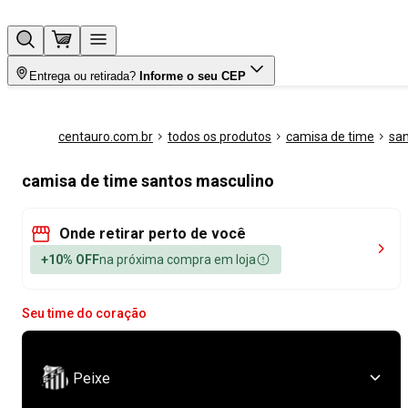
Entrega ou retirada?
Informe o seu CEP
centauro.com.br
todos os produtos
camisa de time
sa
camisa de time santos masculino
Onde retirar perto de você
+10% OFF
na próxima compra em loja
Seu time do coração
Peixe