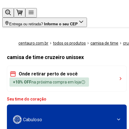
Entrega ou retirada?
Informe o seu CEP
centauro.com.br
todos os produtos
camisa de time
cru
camisa de time cruzeiro unissex
Onde retirar perto de você
+10% OFF
na próxima compra em loja
Seu time do coração
Cabuloso