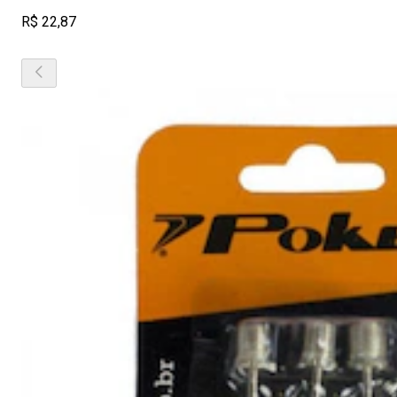
R$ 22,87