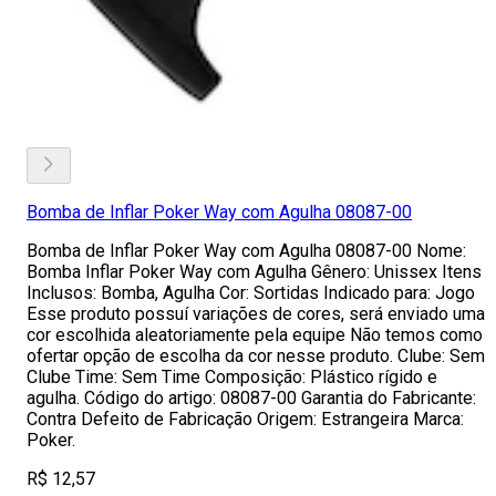
Bomba de Inflar Poker Way com Agulha 08087-00
Bomba de Inflar Poker Way com Agulha 08087-00 Nome:
Bomba Inflar Poker Way com Agulha Gênero: Unissex Itens
Inclusos: Bomba, Agulha Cor: Sortidas Indicado para: Jogo
Esse produto possuí variações de cores, será enviado uma
cor escolhida aleatoriamente pela equipe Não temos como
ofertar opção de escolha da cor nesse produto. Clube: Sem
Clube Time: Sem Time Composição: Plástico rígido e
agulha. Código do artigo: 08087-00 Garantia do Fabricante:
Contra Defeito de Fabricação Origem: Estrangeira Marca:
Poker.
R$ 12,57