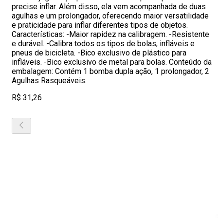
precise inflar. Além disso, ela vem acompanhada de duas
agulhas e um prolongador, oferecendo maior versatilidade
e praticidade para inflar diferentes tipos de objetos.
Características: -Maior rapidez na calibragem. -Resistente
e durável. -Calibra todos os tipos de bolas, infláveis e
pneus de bicicleta. -Bico exclusivo de plástico para
infláveis. -Bico exclusivo de metal para bolas. Conteúdo da
embalagem: Contém 1 bomba dupla ação, 1 prolongador, 2
Agulhas Rasqueáveis.
R$ 31,26