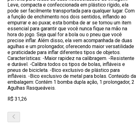
Leve, compacta e confeccionada em plástico rígido, ela
pode ser facilmente transportada para qualquer lugar. Com
a função de enchimento nos dois sentidos, inflando ao
empurrar e ao puxar, esta bomba de ar se tornou um item
essencial para garantir que você nunca fique na mão na
hora do jogo. Seja qual for a bola ou o pneu que você
precise inflar. Além disso, ela vem acompanhada de duas
agulhas e um prolongador, oferecendo maior versatilidade
e praticidade para inflar diferentes tipos de objetos.
Características: -Maior rapidez na calibragem. -Resistente
e durável. -Calibra todos os tipos de bolas, infláveis e
pneus de bicicleta. -Bico exclusivo de plástico para
infláveis. -Bico exclusivo de metal para bolas. Conteúdo da
embalagem: Contém 1 bomba dupla ação, 1 prolongador, 2
Agulhas Rasqueáveis.
R$ 31,26