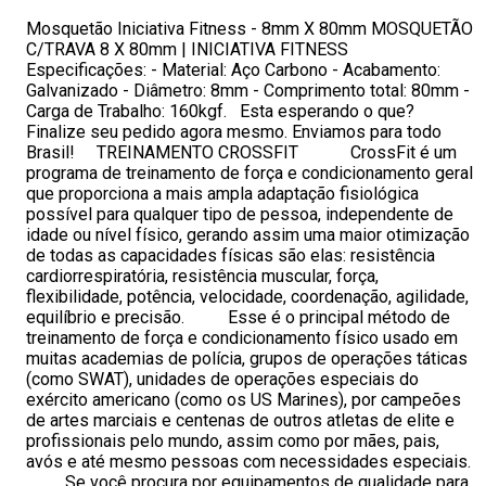
Mosquetão Iniciativa Fitness - 8mm X 80mm MOSQUETÃO
C/TRAVA 8 X 80mm | INICIATIVA FITNESS
Especificações: - Material: Aço Carbono - Acabamento:
Galvanizado - Diâmetro: 8mm - Comprimento total: 80mm -
Carga de Trabalho: 160kgf. Esta esperando o que?
Finalize seu pedido agora mesmo. Enviamos para todo
Brasil! TREINAMENTO CROSSFIT CrossFit é um
programa de treinamento de força e condicionamento geral
que proporciona a mais ampla adaptação fisiológica
possível para qualquer tipo de pessoa, independente de
idade ou nível físico, gerando assim uma maior otimização
de todas as capacidades físicas são elas: resistência
cardiorrespiratória, resistência muscular, força,
flexibilidade, potência, velocidade, coordenação, agilidade,
equilíbrio e precisão. Esse é o principal método de
treinamento de força e condicionamento físico usado em
muitas academias de polícia, grupos de operações táticas
(como SWAT), unidades de operações especiais do
exército americano (como os US Marines), por campeões
de artes marciais e centenas de outros atletas de elite e
profissionais pelo mundo, assim como por mães, pais,
avós e até mesmo pessoas com necessidades especiais.
Se você procura por equipamentos de qualidade para