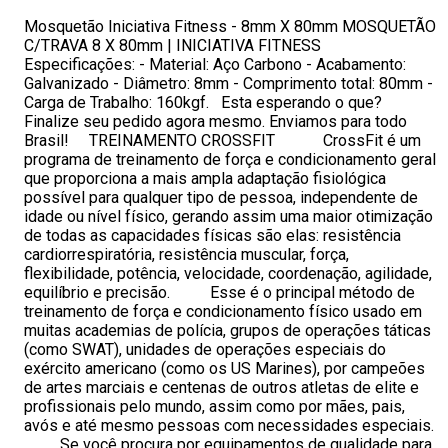
Mosquetão Iniciativa Fitness - 8mm X 80mm MOSQUETÃO
C/TRAVA 8 X 80mm | INICIATIVA FITNESS
Especificações: - Material: Aço Carbono - Acabamento:
Galvanizado - Diâmetro: 8mm - Comprimento total: 80mm -
Carga de Trabalho: 160kgf. Esta esperando o que?
Finalize seu pedido agora mesmo. Enviamos para todo
Brasil! TREINAMENTO CROSSFIT CrossFit é um
programa de treinamento de força e condicionamento geral
que proporciona a mais ampla adaptação fisiológica
possível para qualquer tipo de pessoa, independente de
idade ou nível físico, gerando assim uma maior otimização
de todas as capacidades físicas são elas: resistência
cardiorrespiratória, resistência muscular, força,
flexibilidade, potência, velocidade, coordenação, agilidade,
equilíbrio e precisão. Esse é o principal método de
treinamento de força e condicionamento físico usado em
muitas academias de polícia, grupos de operações táticas
(como SWAT), unidades de operações especiais do
exército americano (como os US Marines), por campeões
de artes marciais e centenas de outros atletas de elite e
profissionais pelo mundo, assim como por mães, pais,
avós e até mesmo pessoas com necessidades especiais.
Se você procura por equipamentos de qualidade para