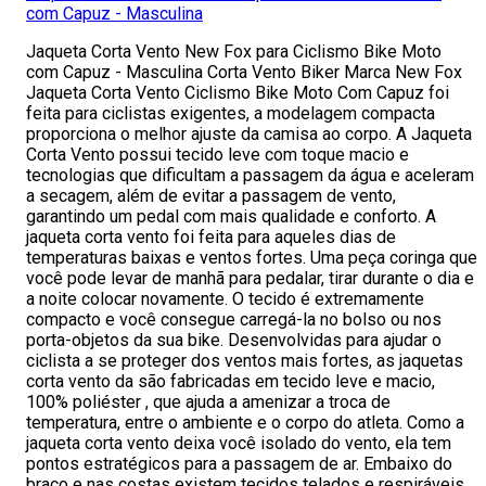
com Capuz - Masculina
Jaqueta Corta Vento New Fox para Ciclismo Bike Moto
com Capuz - Masculina Corta Vento Biker Marca New Fox
Jaqueta Corta Vento Ciclismo Bike Moto Com Capuz foi
feita para ciclistas exigentes, a modelagem compacta
proporciona o melhor ajuste da camisa ao corpo. A Jaqueta
Corta Vento possui tecido leve com toque macio e
tecnologias que dificultam a passagem da água e aceleram
a secagem, além de evitar a passagem de vento,
garantindo um pedal com mais qualidade e conforto. A
jaqueta corta vento foi feita para aqueles dias de
temperaturas baixas e ventos fortes. Uma peça coringa que
você pode levar de manhã para pedalar, tirar durante o dia e
a noite colocar novamente. O tecido é extremamente
compacto e você consegue carregá-la no bolso ou nos
porta-objetos da sua bike. Desenvolvidas para ajudar o
ciclista a se proteger dos ventos mais fortes, as jaquetas
corta vento da são fabricadas em tecido leve e macio,
100% poliéster , que ajuda a amenizar a troca de
temperatura, entre o ambiente e o corpo do atleta. Como a
jaqueta corta vento deixa você isolado do vento, ela tem
pontos estratégicos para a passagem de ar. Embaixo do
braço e nas costas existem tecidos telados e respiráveis