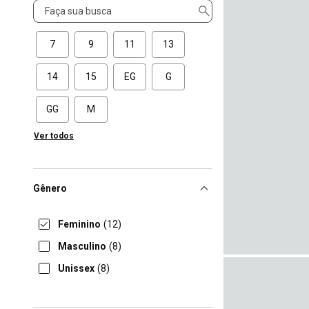
Tamanho
7
9
11
13
14
15
EG
G
GG
M
Ver todos
Gênero
Feminino
(12)
Masculino
(8)
Unissex
(8)