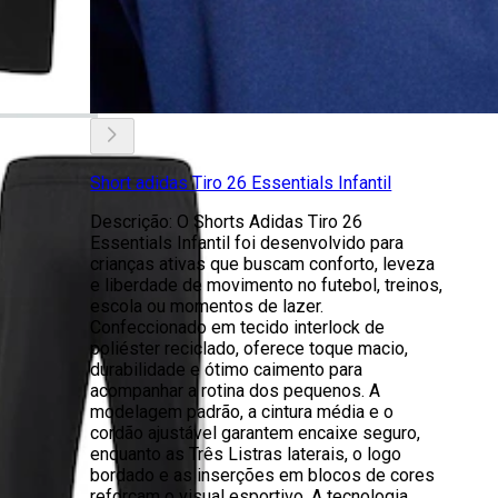
Short adidas Tiro 26 Essentials Infantil
Descrição: O Shorts Adidas Tiro 26
Essentials Infantil foi desenvolvido para
crianças ativas que buscam conforto, leveza
e liberdade de movimento no futebol, treinos,
escola ou momentos de lazer.
Confeccionado em tecido interlock de
poliéster reciclado, oferece toque macio,
durabilidade e ótimo caimento para
acompanhar a rotina dos pequenos. A
modelagem padrão, a cintura média e o
cordão ajustável garantem encaixe seguro,
enquanto as Três Listras laterais, o logo
bordado e as inserções em blocos de cores
reforçam o visual esportivo. A tecnologia