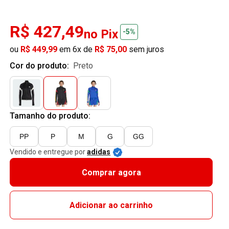
R$ 427,49
no Pix
-5%
ou
R$ 449,99
em 6x de
R$ 75,00
sem juros
Cor do produto:
preto
Tamanho do produto:
PP
P
M
G
GG
Vendido e entregue por
adidas
Comprar agora
Adicionar ao carrinho