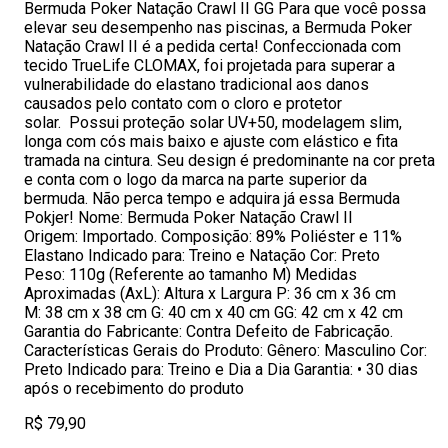
Bermuda Poker Natação Crawl II GG Para que você possa
elevar seu desempenho nas piscinas, a Bermuda Poker
Natação Crawl II é a pedida certa! Confeccionada com
tecido TrueLife CLOMAX, foi projetada para superar a
vulnerabilidade do elastano tradicional aos danos
causados pelo contato com o cloro e protetor
solar. Possui proteção solar UV+50, modelagem slim,
longa com cós mais baixo e ajuste com elástico e fita
tramada na cintura. Seu design é predominante na cor preta
e conta com o logo da marca na parte superior da
bermuda. Não perca tempo e adquira já essa Bermuda
Pokjer! Nome: Bermuda Poker Natação Crawl II
Origem: Importado. Composição: 89% Poliéster e 11%
Elastano Indicado para: Treino e Natação Cor: Preto
Peso: 110g (Referente ao tamanho M) Medidas
Aproximadas (AxL): Altura x Largura P: 36 cm x 36 cm
M: 38 cm x 38 cm G: 40 cm x 40 cm GG: 42 cm x 42 cm
Garantia do Fabricante: Contra Defeito de Fabricação.
Características Gerais do Produto: Gênero: Masculino Cor:
Preto Indicado para: Treino e Dia a Dia Garantia: • 30 dias
após o recebimento do produto
R$ 79,90