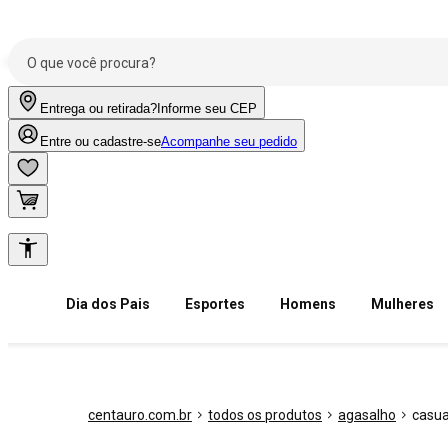
Entrega ou retirada?
Informe seu CEP
Entre ou cadastre-se
Acompanhe seu pedido
Dia dos Pais
Esportes
Homens
Mulheres
centauro.com.br
todos os produtos
agasalho
casua