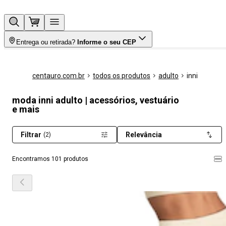
Entrega ou retirada?
Informe o seu CEP
centauro.com.br
todos os produtos
adulto
inni
moda inni adulto | acessórios, vestuário
e mais
Filtrar
Relevância
(2)
Encontramos 101 produtos