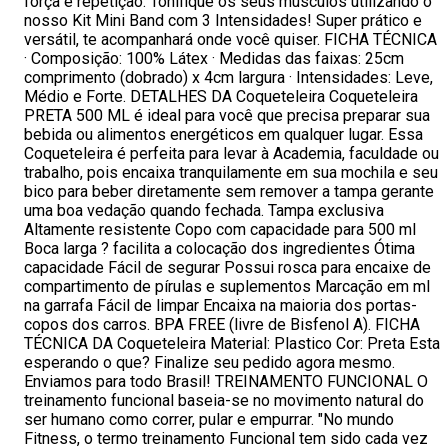
força e repetição. Tonifique os seus músculos utilizando o
nosso Kit Mini Band com 3 Intensidades! Super prático e
versátil, te acompanhará onde você quiser. FICHA TÉCNICA
· Composição: 100% Látex · Medidas das faixas: 25cm
comprimento (dobrado) x 4cm largura · Intensidades: Leve,
Médio e Forte. DETALHES DA Coqueteleira Coqueteleira
PRETA 500 ML é ideal para você que precisa preparar sua
bebida ou alimentos energéticos em qualquer lugar. Essa
Coqueteleira é perfeita para levar à Academia, faculdade ou
trabalho, pois encaixa tranquilamente em sua mochila e seu
bico para beber diretamente sem remover a tampa gerante
uma boa vedação quando fechada. Tampa exclusiva
Altamente resistente Copo com capacidade para 500 ml
Boca larga ? facilita a colocação dos ingredientes Ótima
capacidade Fácil de segurar Possui rosca para encaixe de
compartimento de pírulas e suplementos Marcação em ml
na garrafa Fácil de limpar Encaixa na maioria dos portas-
copos dos carros. BPA FREE (livre de Bisfenol A). FICHA
TÉCNICA DA Coqueteleira Material: Plastico Cor: Preta Esta
esperando o que? Finalize seu pedido agora mesmo.
Enviamos para todo Brasil! TREINAMENTO FUNCIONAL O
treinamento funcional baseia-se no movimento natural do
ser humano como correr, pular e empurrar. "No mundo
Fitness, o termo treinamento Funcional tem sido cada vez