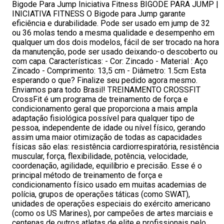
Bigode Para Jump Iniciativa Fitness BIGODE PARA JUMP |
INICIATIVA FITNESS O Bigode para Jump garante
eficiência e durabilidade. Pode ser usado em jump de 32
ou 36 molas tendo a mesma qualidade e desempenho em
qualquer um dos dois modelos, fácil de ser trocado na hora
da manutenção, pode ser usado deixando-o descoberto ou
com capa. Características: - Cor: Zincado - Material : Aço
Zincado - Comprimento: 13,5 cm - Diâmetro: 1.5cm Esta
esperando o que? Finalize seu pedido agora mesmo.
Enviamos para todo Brasil! TREINAMENTO CROSSFIT
CrossFit é um programa de treinamento de força e
condicionamento geral que proporciona a mais ampla
adaptação fisiológica possível para qualquer tipo de
pessoa, independente de idade ou nível físico, gerando
assim uma maior otimização de todas as capacidades
físicas são elas: resistência cardiorrespiratória, resistência
muscular, força, flexibilidade, potência, velocidade,
coordenação, agilidade, equilíbrio e precisão. Esse é o
principal método de treinamento de força e
condicionamento físico usado em muitas academias de
polícia, grupos de operações táticas (como SWAT),
unidades de operações especiais do exército americano
(como os US Marines), por campeões de artes marciais e
centenas de outros atletas de elite e profissionais pelo