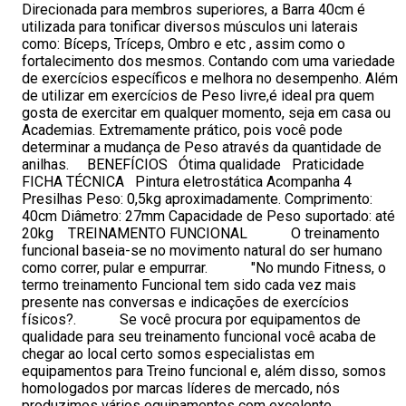
Direcionada para membros superiores, a Barra 40cm é
utilizada para tonificar diversos músculos uni laterais
como: Bíceps, Tríceps, Ombro e etc , assim como o
fortalecimento dos mesmos. Contando com uma variedade
de exercícios específicos e melhora no desempenho. Além
de utilizar em exercícios de Peso livre,é ideal pra quem
gosta de exercitar em qualquer momento, seja em casa ou
Academias. Extremamente prático, pois você pode
determinar a mudança de Peso através da quantidade de
anilhas. BENEFÍCIOS Ótima qualidade Praticidade
FICHA TÉCNICA Pintura eletrostática Acompanha 4
Presilhas Peso: 0,5kg aproximadamente. Comprimento:
40cm Diâmetro: 27mm Capacidade de Peso suportado: até
20kg TREINAMENTO FUNCIONAL O treinamento
funcional baseia-se no movimento natural do ser humano
como correr, pular e empurrar. "No mundo Fitness, o
termo treinamento Funcional tem sido cada vez mais
presente nas conversas e indicações de exercícios
físicos?. Se você procura por equipamentos de
qualidade para seu treinamento funcional você acaba de
chegar ao local certo somos especialistas em
equipamentos para Treino funcional e, além disso, somos
homologados por marcas líderes de mercado, nós
produzimos vários equipamentos com excelente