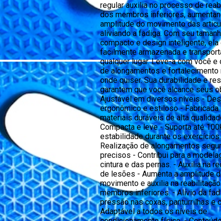
regular auxilia no processo de reab
dos membros inferiores, aumentan
amplitude do movimento das artic
aliviando a fadiga. Com seu taman
compacto e design inteligente, ela
facilmente armazenada e transport
qualquer lugar. Leve-a com você e 
de alongamentos e fortalecimento
onde quiser. Sua durabilidade e res
garantem que você alcance seus ob
Ajustável em diversos níveis - Des
ergonômico e estiloso - Fabricada
materiais duráveis de alta qualidad
Compacta e leve - Suporta até 100
estabilidade durante os exercícios.
Realização de alongamentos segu
precisos - Contribui para a model
cintura e das pernas. - Auxilia na 
de lesões - Aumenta a amplitude 
movimento e auxilia na reabilitaçã
membros inferiores. - Alívio da fad
pressão nas coxas, panturrilhas e c
Adaptável a todos os níveis de
condicionamento físico. - Conteúd