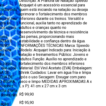
Descrição: A Prancha de Natação Speedo
ara
Acquajet é um acessório essencial para
 reduzindo
quem está iniciando na natação ou deseja
es.
aprimorar o fortalecimento dos membros
imizar seu
inferiores durante os treinos. Versátil e
apta às
funcional, auxilia tanto no aprendizado de
nco níveis
adultos e crianças quanto no
desenvolvimento da técnica e resistência
nsos.
das pernas, proporcionando mais
RTAS E
estabilidade e confiança dentro da água.
EINO!
INFORMAÇÕES TÉCNICAS Marca: Speedo
orciona
Modelo: Acquajet Indicado para: Iniciação à
lha,
natação e treinamentos Público: Jovens e
na
adultos Função: Auxílio no aprendizado e
 corpo.
fortalecimento dos membros inferiores
o que você
Material: Etil Vinil Acetato (EVA) Embalagem:
NA DE
Shrink Cuidados: Lavar em água fria e limpa
CHA DE
após o uso Secagem: Enxugar com pano
O AGORA
seco e limpo MEDIDAS APROXIMADAS A x
ou dores
L x P): 41 cm x 27 cm x 3 cm
ncha é uma
R$ 99,90
 dores nas
R$ 95,90
ização