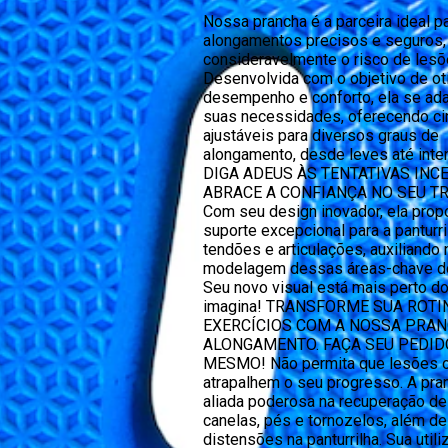
Nossa prancha é a parceira ideal p
alongamentos precisos e seguros,
consideravelmente o risco de lesõ
Desenvolvida com o objetivo de ot
desempenho e conforto, ela se ad
suas necessidades, oferecendo ci
ajustáveis para diversos graus de
alongamento, desde leves até inte
DIGA ADEUS ÀS TENTATIVAS INCE
ABRACE A CONFIANÇA NO SEU TR
Com seu design inovador, ela prop
suporte excepcional para a panturri
tendões e articulações, auxiliando 
modelagem dessas áreas-chave do
Seu novo visual está mais perto d
imagina! TRANSFORME SUA ROTI
EXERCÍCIOS COM A NOSSA PRAN
ALONGAMENTO. FAÇA SEU PEDID
MESMO! Não permita que lesões 
atrapalhem o seu progresso. A pra
aliada poderosa na recuperação de
canelas, pés e tornozelos, além de
distensões na panturrilha. Sua util