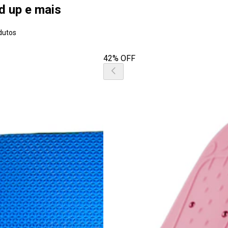
d up e mais
dutos
42% OFF