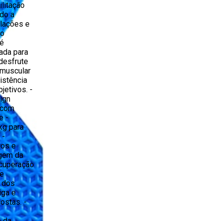
ilitação
do a
ulações e
ho
 é
ada para
desfrute
 muscular
istência
jetivos. -
ign
 com
e -
kg para
 -
ros e
agem da
recuperação
de
o dos
iga e
ostas. -
o da