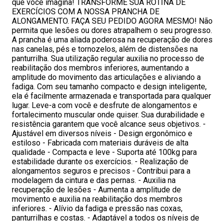
que você imagina! TRANSFORME SUA ROTINA DE
EXERCÍCIOS COM A NOSSA PRANCHA DE
ALONGAMENTO. FAÇA SEU PEDIDO AGORA MESMO! Não
permita que lesões ou dores atrapalhem o seu progresso.
A prancha é uma aliada poderosa na recuperação de dores
nas canelas, pés e tornozelos, além de distensões na
panturrilha. Sua utilização regular auxilia no processo de
reabilitação dos membros inferiores, aumentando a
amplitude do movimento das articulações e aliviando a
fadiga. Com seu tamanho compacto e design inteligente,
ela é facilmente armazenada e transportada para qualquer
lugar. Leve-a com você e desfrute de alongamentos e
fortalecimento muscular onde quiser. Sua durabilidade e
resistência garantem que você alcance seus objetivos. -
Ajustável em diversos níveis - Design ergonômico e
estiloso - Fabricada com materiais duráveis de alta
qualidade - Compacta e leve - Suporta até 100kg para
estabilidade durante os exercícios. - Realização de
alongamentos seguros e precisos - Contribui para a
modelagem da cintura e das pernas. - Auxilia na
recuperação de lesões - Aumenta a amplitude de
movimento e auxilia na reabilitação dos membros
inferiores. - Alívio da fadiga e pressão nas coxas,
panturrilhas e costas. - Adaptável a todos os níveis de