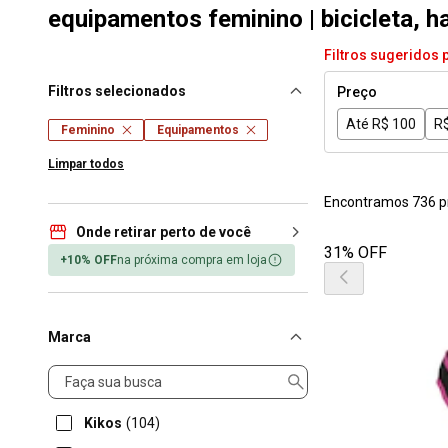
equipamentos feminino | bicicleta, h
Filtros sugeridos 
Filtros selecionados
Preço
Até R$ 100
R$
Feminino
Equipamentos
Limpar todos
Encontramos 736 p
Onde retirar perto de você
31% OFF
+10% OFF
na próxima compra em loja
Marca
Marca
Kikos
(104)