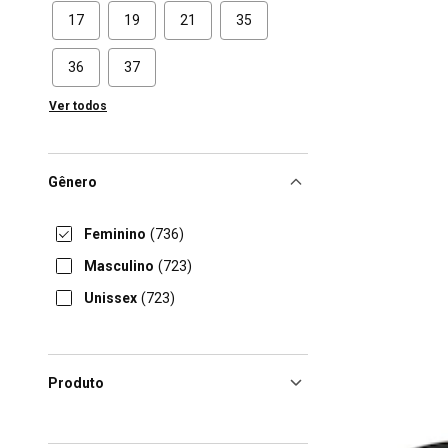
17
19
21
35
36
37
Ver todos
Gênero
Feminino
(736)
Masculino
(723)
Unissex
(723)
Produto