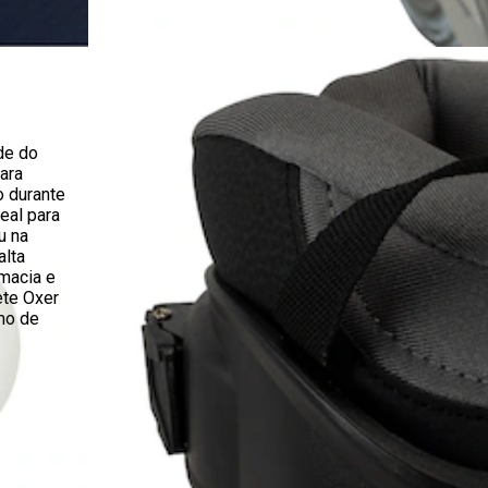
de do
ara
o durante
eal para
u na
alta
 macia e
ete Oxer
mo de