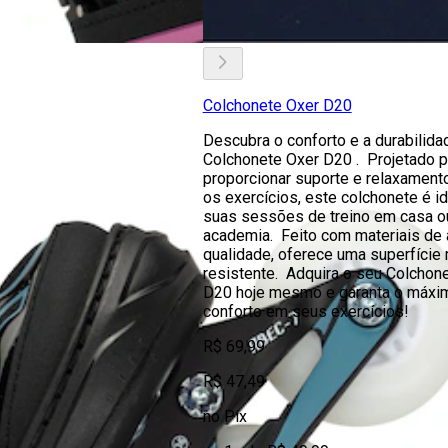
Colchonete Oxer D20
Descubra o conforto e a durabilida
Colchonete Oxer D20 . Projetado p
proporcionar suporte e relaxament
os exercícios, este colchonete é id
suas sessões de treino em casa o
academia. Feito com materiais de 
qualidade, oferece uma superfície
resistente. Adquira o seu Colchon
D20 hoje mesmo e garanta o máxi
conforto em seus exercícios!
R$ 69,99
R$ 47,49
no Pix