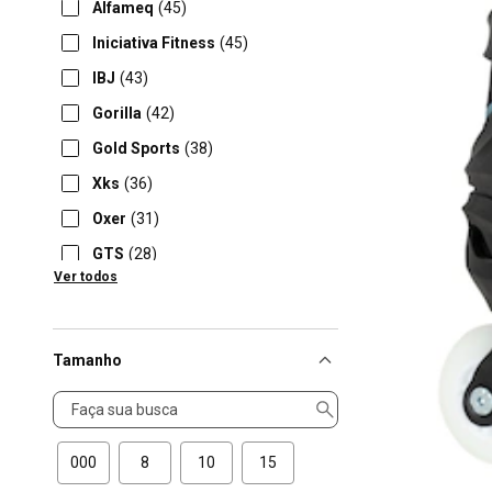
Alfameq
(45)
Iniciativa Fitness
(45)
IBJ
(43)
Gorilla
(42)
Gold Sports
(38)
Xks
(36)
Oxer
(31)
GTS
(28)
Ver todos
Verden Bikes
(27)
Tamanho
Tamanho
000
8
10
15