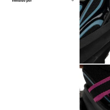
Shopping
(18)
Vendido por
Rio Grande (RS), Partage
Shopping Rio Grande
(18)
Curitiba (PR), Shopping
Curitiba
(17)