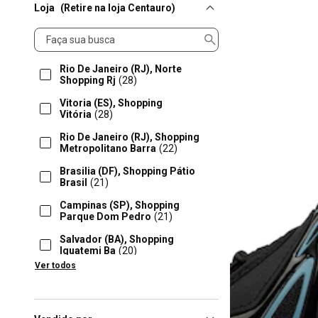
Loja
(Retire na loja Centauro)
Loja
Rio De Janeiro (RJ), Norte
Shopping Rj
(28)
Vitoria (ES), Shopping
Vitória
(28)
Rio De Janeiro (RJ), Shopping
Metropolitano Barra
(22)
Brasilia (DF), Shopping Pátio
Brasil
(21)
Campinas (SP), Shopping
Parque Dom Pedro
(21)
Salvador (BA), Shopping
Iguatemi Ba
(20)
Ver todos
Lauro De Freitas (BA), Parque
Shopping Bahia
(19)
Florianópolis (SC), Floripa