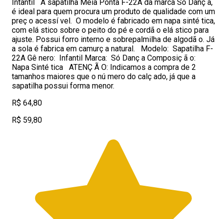
Intantil A sapatilha Meia Ponta F-22A da marca Só Danç a,
é ideal para quem procura um produto de qualidade com um
preç o acessí vel. O modelo é fabricado em napa sinté tica,
com elá stico sobre o peito do pé e cordã o elá stico para
ajuste. Possui forro interno e sobrepalmilha de algodã o. Já
a sola é fabrica em camurç a natural. Modelo: Sapatilha F-
22A Gê nero: Infantil Marca: Só Danç a Composiç ã o:
Napa Sinté tica ATENÇ Ã O: Indicamos a compra de 2
tamanhos maiores que o nú mero do calç ado, já que a
sapatilha possui forma menor.
R$ 64,80
R$ 59,80