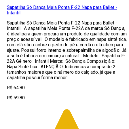
Sapatilha Só Dança Meia Ponta F-22 Napa para Ballet -
Intantil
Sapatilha Só Dança Meia Ponta F-22 Napa para Ballet -
Intantil A sapatilha Meia Ponta F-22A da marca Só Danç a,
é ideal para quem procura um produto de qualidade com um
preç o acessí vel. O modelo é fabricado em napa sinté tica,
com elá stico sobre o peito do pé e cordã o elá stico para
ajuste. Possui forro interno e sobrepalmilha de algodã o. Já
a sola é fabrica em camurç a natural. Modelo: Sapatilha F-
22A Gê nero: Infantil Marca: Só Danç a Composiç ã o:
Napa Sinté tica ATENÇ Ã O: Indicamos a compra de 2
tamanhos maiores que o nú mero do calç ado, já que a
sapatilha possui forma menor.
R$ 64,80
R$ 59,80