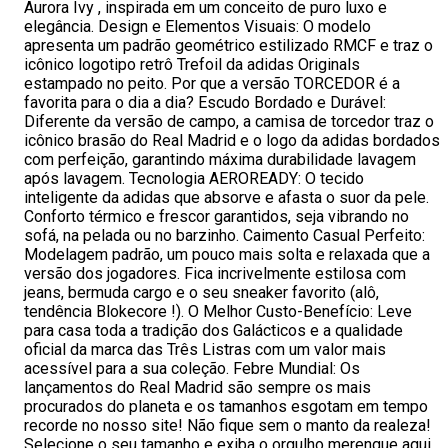
Aurora Ivy , inspirada em um conceito de puro luxo e
elegância. Design e Elementos Visuais: O modelo
apresenta um padrão geométrico estilizado RMCF e traz o
icônico logotipo retrô Trefoil da adidas Originals
estampado no peito. Por que a versão TORCEDOR é a
favorita para o dia a dia? Escudo Bordado e Durável:
Diferente da versão de campo, a camisa de torcedor traz o
icônico brasão do Real Madrid e o logo da adidas bordados
com perfeição, garantindo máxima durabilidade lavagem
após lavagem. Tecnologia AEROREADY: O tecido
inteligente da adidas que absorve e afasta o suor da pele.
Conforto térmico e frescor garantidos, seja vibrando no
sofá, na pelada ou no barzinho. Caimento Casual Perfeito:
Modelagem padrão, um pouco mais solta e relaxada que a
versão dos jogadores. Fica incrivelmente estilosa com
jeans, bermuda cargo e o seu sneaker favorito (alô,
tendência Blokecore !). O Melhor Custo-Benefício: Leve
para casa toda a tradição dos Galácticos e a qualidade
oficial da marca das Três Listras com um valor mais
acessível para a sua coleção. Febre Mundial: Os
lançamentos do Real Madrid são sempre os mais
procurados do planeta e os tamanhos esgotam em tempo
recorde no nosso site! Não fique sem o manto da realeza!
Selecione o seu tamanho e exiba o orgulho merengue aqui