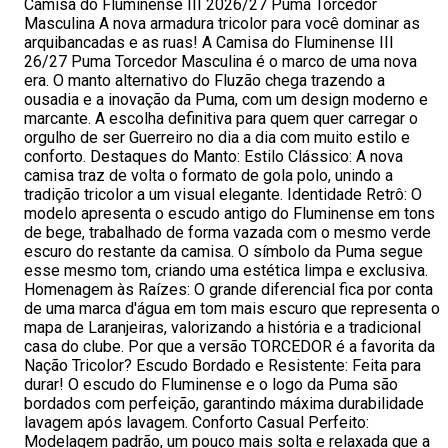
Camisa do Fluminense III 2026/27 Puma Torcedor
Masculina A nova armadura tricolor para você dominar as
arquibancadas e as ruas! A Camisa do Fluminense III
26/27 Puma Torcedor Masculina é o marco de uma nova
era. O manto alternativo do Fluzão chega trazendo a
ousadia e a inovação da Puma, com um design moderno e
marcante. A escolha definitiva para quem quer carregar o
orgulho de ser Guerreiro no dia a dia com muito estilo e
conforto. Destaques do Manto: Estilo Clássico: A nova
camisa traz de volta o formato de gola polo, unindo a
tradição tricolor a um visual elegante. Identidade Retrô: O
modelo apresenta o escudo antigo do Fluminense em tons
de bege, trabalhado de forma vazada com o mesmo verde
escuro do restante da camisa. O símbolo da Puma segue
esse mesmo tom, criando uma estética limpa e exclusiva.
Homenagem às Raízes: O grande diferencial fica por conta
de uma marca d'água em tom mais escuro que representa o
mapa de Laranjeiras, valorizando a história e a tradicional
casa do clube. Por que a versão TORCEDOR é a favorita da
Nação Tricolor? Escudo Bordado e Resistente: Feita para
durar! O escudo do Fluminense e o logo da Puma são
bordados com perfeição, garantindo máxima durabilidade
lavagem após lavagem. Conforto Casual Perfeito:
Modelagem padrão, um pouco mais solta e relaxada que a