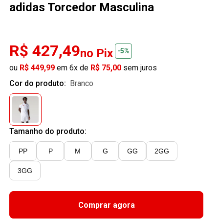
adidas Torcedor Masculina
R$ 427,49
no Pix
-5%
ou
R$ 449,99
em 6x de
R$ 75,00
sem juros
Cor do produto:
branco
Tamanho do produto:
PP
P
M
G
GG
2GG
3GG
Comprar agora