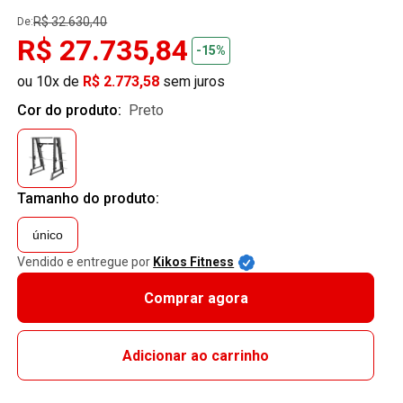
R$ 32.630,40
De:
R$ 27.735,84
-15%
ou 10x de
R$ 2.773,58
sem juros
Cor do produto:
preto
Tamanho do produto:
único
Vendido e entregue por
Kikos Fitness
Comprar agora
Adicionar ao carrinho