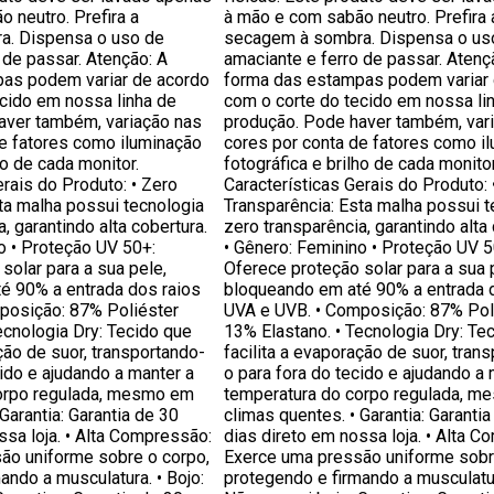
 neutro. Prefira a
à mão e com sabão neutro. Prefira 
a. Dispensa o uso de
secagem à sombra. Dispensa o us
 de passar. Atenção: A
amaciante e ferro de passar. Atenç
as podem variar de acordo
forma das estampas podem variar 
cido em nossa linha de
com o corte do tecido em nossa li
aver também, variação nas
produção. Pode haver também, var
de fatores como iluminação
cores por conta de fatores como i
ho de cada monitor.
fotográfica e brilho de cada monitor
erais do Produto: • Zero
Características Gerais do Produto: 
ta malha possui tecnologia
Transparência: Esta malha possui t
, garantindo alta cobertura.
zero transparência, garantindo alta 
o • Proteção UV 50+:
• Gênero: Feminino • Proteção UV 5
solar para a sua pele,
Oferece proteção solar para a sua 
é 90% a entrada dos raios
bloqueando em até 90% a entrada 
posição: 87% Poliéster
UVA e UVB. • Composição: 87% Pol
ecnologia Dry: Tecido que
13% Elastano. • Tecnologia Dry: Te
ção de suor, transportando-
facilita a evaporação de suor, tran
cido e ajudando a manter a
o para fora do tecido e ajudando a 
orpo regulada, mesmo em
temperatura do corpo regulada, 
Garantia: Garantia de 30
climas quentes. • Garantia: Garantia
ssa loja. • Alta Compressão:
dias direto em nossa loja. • Alta 
ão uniforme sobre o corpo,
Exerce uma pressão uniforme sobr
ando a musculatura. • Bojo:
protegendo e firmando a musculatur