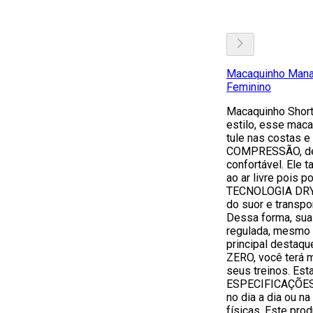
Macaquinho Manal
Feminino
Macaquinho Short
estilo, esse mac
tule nas costas 
COMPRESSÃO, dei
confortável. Ele 
ao ar livre pois
TECNOLOGIA DRY, 
do suor e transpo
Dessa forma, sua 
regulada, mesmo
principal destaq
ZERO, você terá 
seus treinos. Est
ESPECIFICAÇÕES 
no dia a dia ou na
físicas. Este pro