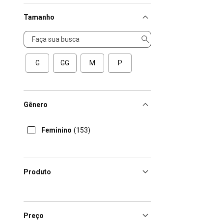
Tamanho
Tamanho
G
GG
M
P
Gênero
Feminino
(153)
Produto
Preço