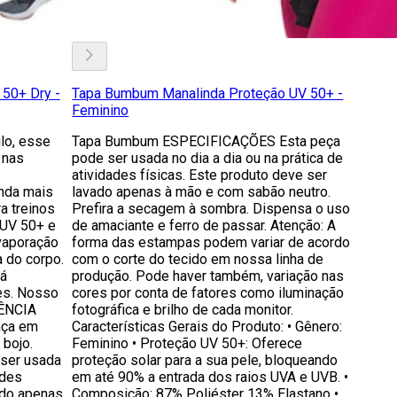
50+ Dry -
Tapa Bumbum Manalinda Proteção UV 50+ -
Feminino
lo, esse
Tapa Bumbum ESPECIFICAÇÕES Esta peça
 nas
pode ser usada no dia a dia ou na prática de
atividades físicas. Este produto deve ser
nda mais
lavado apenas à mão e com sabão neutro.
a treinos
Prefira a secagem à sombra. Dispensa o uso
 UV 50+ e
de amaciante e ferro de passar. Atenção: A
vaporação
forma das estampas podem variar de acordo
a do corpo.
com o corte do tecido em nossa linha de
rá
produção. Pode haver também, variação nas
es. Nosso
cores por conta de fatores como iluminação
RÊNCIA
fotográfica e brilho de cada monitor.
nça em
Características Gerais do Produto: • Gênero:
 bojo.
Feminino • Proteção UV 50+: Oferece
ser usada
proteção solar para a sua pele, bloqueando
ades
em até 90% a entrada dos raios UVA e UVB. •
ado apenas
Composição: 87% Poliéster 13% Elastano •