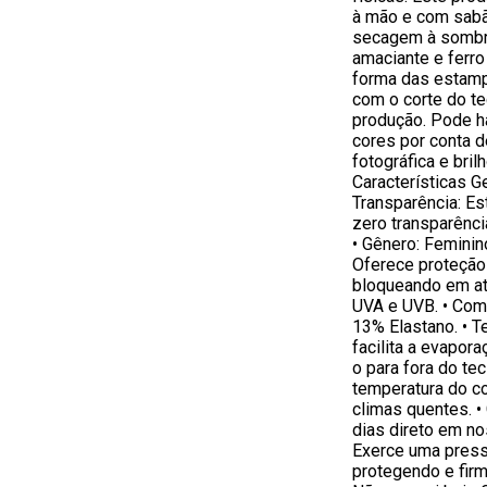
à mão e com sabão
secagem à sombr
amaciante e ferro
forma das estamp
com o corte do te
produção. Pode h
cores por conta 
fotográfica e bril
Características G
Transparência: Es
zero transparência
• Gênero: Feminin
Oferece proteção 
bloqueando em at
UVA e UVB. • Com
13% Elastano. • T
facilita a evapora
o para fora do te
temperatura do c
climas quentes. • 
dias direto em no
Exerce uma press
protegendo e firm