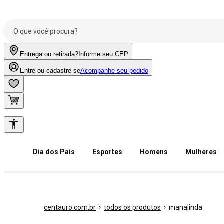
Entrega ou retirada?
Informe seu CEP
Entre ou cadastre-se
Acompanhe seu pedido
Dia dos Pais
Esportes
Homens
Mulheres
centauro.com.br
todos os produtos
manalinda