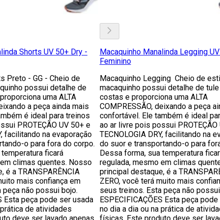
inda Shorts UV 50+ Dry -
Macaquinho Manalinda Legging UV 
Feminino
s Preto - GG - Cheio de
Macaquinho Legging Cheio de esti
aquinho possui detalhe de
macaquinho possui detalhe de tule
e proporciona uma ALTA
costas e proporciona uma ALTA
xando a peça ainda mais
COMPRESSÃO, deixando a peça ai
também é ideal para treinos
confortável. Ele também é ideal par
 possui PROTEÇÃO UV 50+ e
ao ar livre pois possui PROTEÇÃO
facilitando na evaporação
TECNOLOGIA DRY, facilitando na e
rtando-o para fora do corpo.
do suor e transportando-o para for
temperatura ficará
Dessa forma, sua temperatura fica
 em climas quentes. Nosso
regulada, mesmo em climas quent
ue, é a TRANSPARÊNCIA
principal destaque, é a TRANSPA
muito mais confiança em
ZERO, você terá muito mais confia
a peça não possui bojo.
seus treinos. Esta peça não possui
Esta peça pode ser usada
ESPECIFICAÇÕES Esta peça pode 
 prática de atividades
no dia a dia ou na prática de ativid
duto deve ser lavado apenas
físicas. Este produto deve ser lav