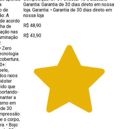
a
Garantia: Garantia de 30 dias direto em nossa
o de
loja. Garantia: • Garantia de 30 dias direto em
ão: A
nossa loja
de acordo
R$ 48,90
nha de
iação nas
R$ 43,90
luminação
.
• Zero
ecnologia
cobertura.
0+:
pele,
dos raios
iéster
cido que
sportando-
manter a
mesmo em
 de 30
Compressão:
e o corpo,
a. • Bojo: