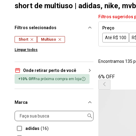
short de multiuso | adidas, nike, m
Filtros sugeridos 
Filtros selecionados
Preço
Até R$ 100
R$
Short
Multiuso
Limpar todos
Encontramos 135 p
Onde retirar perto de você
6% OFF
+10% OFF
na próxima compra em loja
Marca
Marca
adidas
(16)