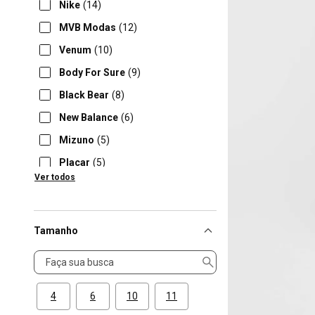
Nike
(14)
MVB Modas
(12)
Venum
(10)
Body For Sure
(9)
Black Bear
(8)
New Balance
(6)
Mizuno
(5)
Placar
(5)
Ver todos
Puma
(5)
Tamanho
Tamanho
4
6
10
11