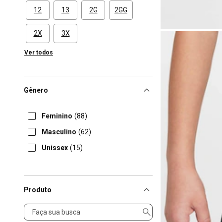
12
13
2G
2GG
2X
3X
Ver todos
Gênero
Feminino
(88)
Masculino
(62)
Unissex
(15)
Produto
Produto