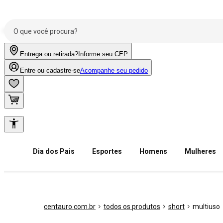
Entrega ou retirada?
Informe seu CEP
Entre ou cadastre-se
Acompanhe seu pedido
Dia dos Pais
Esportes
Homens
Mulheres
centauro.com.br
todos os produtos
short
multiuso