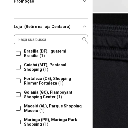
Promoção
Loja
(Retire na loja Centauro)
Loja
Brasilia (DF), Iguatemi
Brasília
(1)
Cuiabá (MT), Pantanal
Shopping
(1)
Fortaleza (CE), Shopping
Riomar Fortaleza
(1)
Goiania (GO), Flamboyant
Shopping Center
(1)
Maceió (AL), Parque Shopping
Maceió
(1)
Maringa (PR), Maringá Park
Shopping
(1)