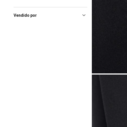
Sao Paulo (SP), Shopping
Anália Franco
(1)
Vendido por
São José Do Rio Preto (SP),
Iguatemi Rio Preto
(1)