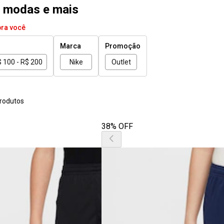
vb modas e mais
pra você
Marca
Promoção
 100 - R$ 200
Nike
Outlet
rodutos
38% OFF