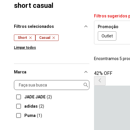
short casual
Filtros sugeridos 
Filtros selecionados
Promoção
Outlet
Short
Casual
Limpar todos
Encontramos 5 pro
Marca
42% OFF
Marca
JADE JADE
(2)
adidas
(2)
Puma
(1)