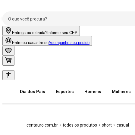
Entrega ou retirada?
Informe seu CEP
Entre ou cadastre-se
Acompanhe seu pedido
Dia dos Pais
Esportes
Homens
Mulheres
centauro.com.br
todos os produtos
short
casual