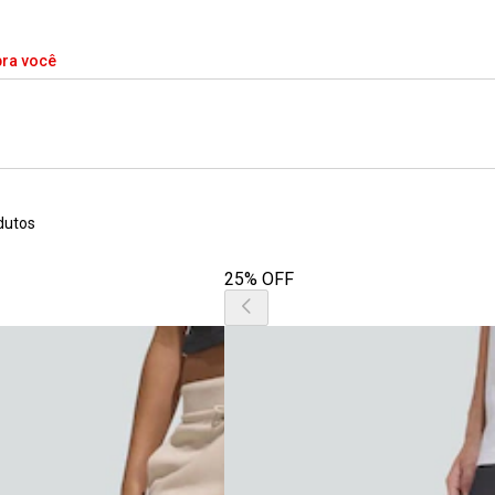
pra você
dutos
25% OFF