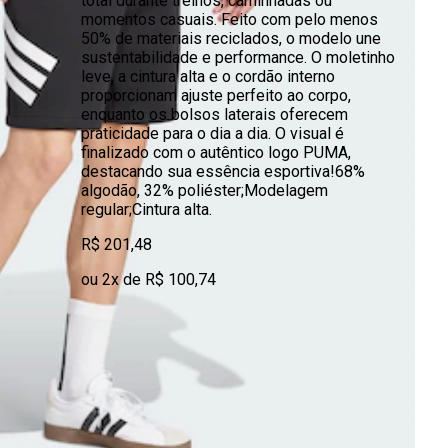
total durante treinos, caminhadas ou
momentos casuais. Feito com pelo menos
50% de materiais reciclados, o modelo une
sustentabilidade e performance. O moletinho
leve, a cintura alta e o cordão interno
proporcionam ajuste perfeito ao corpo,
enquanto os bolsos laterais oferecem
praticidade para o dia a dia. O visual é
finalizado com o autêntico logo PUMA,
destacando sua essência esportiva!68%
algodão, 32% poliéster;Modelagem
regular;Cintura alta.
R$ 201,48
ou 2x de R$ 100,74