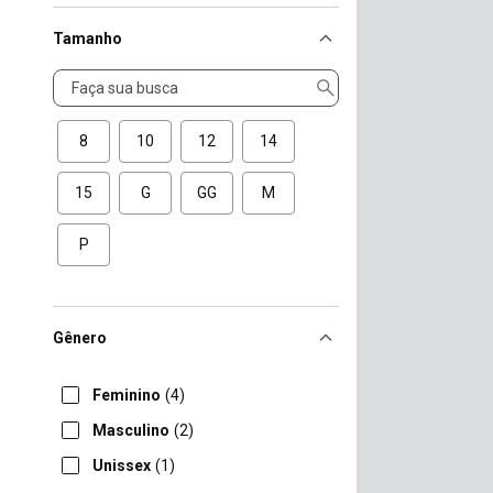
Tamanho
Tamanho
8
10
12
14
15
G
GG
M
P
Gênero
Feminino
(4)
Masculino
(2)
Unissex
(1)