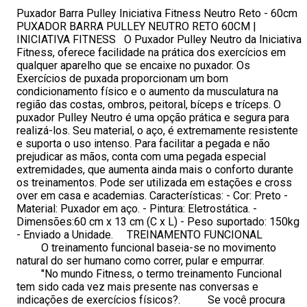
Puxador Barra Pulley Iniciativa Fitness Neutro Reto - 60cm
PUXADOR BARRA PULLEY NEUTRO RETO 60CM |
INICIATIVA FITNESS O Puxador Pulley Neutro da Iniciativa
Fitness, oferece facilidade na prática dos exercícios em
qualquer aparelho que se encaixe no puxador. Os
Exercícios de puxada proporcionam um bom
condicionamento físico e o aumento da musculatura na
região das costas, ombros, peitoral, bíceps e tríceps. O
puxador Pulley Neutro é uma opção prática e segura para
realizá-los. Seu material, o aço, é extremamente resistente
e suporta o uso intenso. Para facilitar a pegada e não
prejudicar as mãos, conta com uma pegada especial
extremidades, que aumenta ainda mais o conforto durante
os treinamentos. Pode ser utilizada em estações e cross
over em casa e academias. Características: - Cor: Preto -
Material: Puxador em aço. - Pintura: Eletrostática. -
Dimensões:60 cm x 13 cm (C x L) - Peso suportado: 150kg
- Enviado a Unidade. TREINAMENTO FUNCIONAL
O treinamento funcional baseia-se no movimento
natural do ser humano como correr, pular e empurrar.
"No mundo Fitness, o termo treinamento Funcional
tem sido cada vez mais presente nas conversas e
indicações de exercícios físicos?. Se você procura