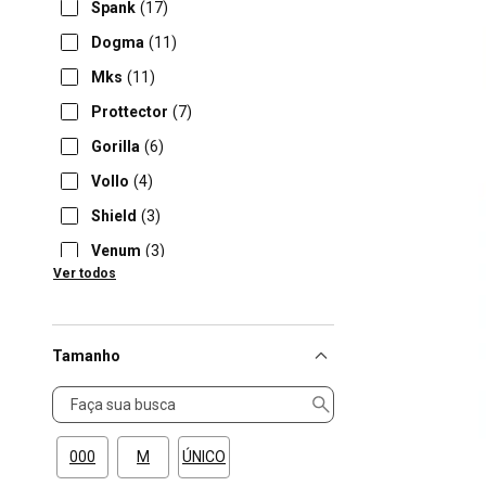
Spank
(17)
Dogma
(11)
Mks
(11)
Prottector
(7)
Gorilla
(6)
Vollo
(4)
Shield
(3)
Venum
(3)
Ver todos
Naja
(2)
Tamanho
Tamanho
000
M
ÚNICO