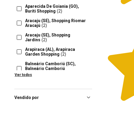
Aparecida De Goiania (GO),
Buriti Shopping
(2)
Aracaju (SE), Shopping Riomar
Aracajú
(2)
Aracaju (SE), Shopping
Jardins
(2)
Arapiraca (AL), Arapiraca
Garden Shopping
(2)
Balneário Camboriú (SC),
Balneário Camboriú
Shopping
(2)
Ver todos
Barueri (SP), Shopping
Tamboré
(2)
Belem (PA), Bosque Grão
Vendido por
Pará
(2)
Belo Horizonte (MG), Shopping
Estação Bh
(2)
Belo Horizonte (MG),
Viashopping Barreiro
(2)