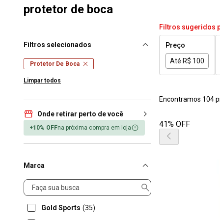
protetor de boca
Filtros sugeridos 
Filtros selecionados
Preço
Até R$ 100
Protetor De Boca
Limpar todos
Encontramos 104 p
Onde retirar perto de você
41% OFF
+10% OFF
na próxima compra em loja
Marca
Marca
Gold Sports
(35)