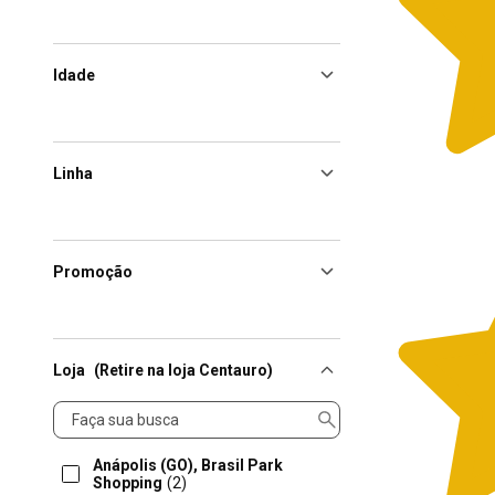
Idade
Linha
Promoção
Loja
(Retire na loja Centauro)
Loja
Anápolis (GO), Brasil Park
Shopping
(2)