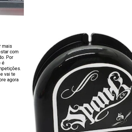
r mais
estar com
do. Por
e é
mpetições.
 vai te
pre agora