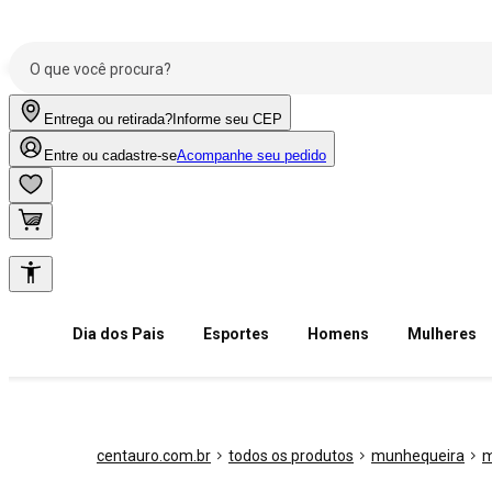
Entrega ou retirada?
Informe seu CEP
Entre ou cadastre-se
Acompanhe seu pedido
Dia dos Pais
Esportes
Homens
Mulheres
centauro.com.br
todos os produtos
munhequeira
m