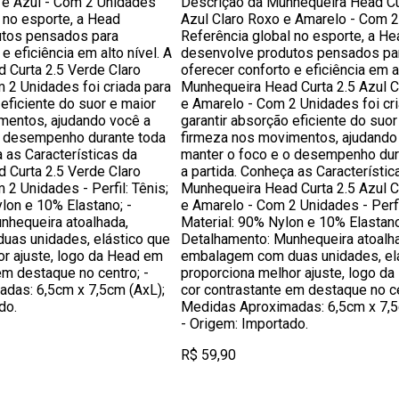
 e Azul - Com 2 Unidades
Descrição da Munhequeira Head Cu
 no esporte, a Head
Azul Claro Roxo e Amarelo - Com 
utos pensados para
Referência global no esporte, a He
e eficiência em alto nível. A
desenvolve produtos pensados pa
 Curta 2.5 Verde Claro
oferecer conforto e eficiência em al
 2 Unidades foi criada para
Munhequeira Head Curta 2.5 Azul C
 eficiente do suor e maior
e Amarelo - Com 2 Unidades foi cri
mentos, ajudando você a
garantir absorção eficiente do suor
o desempenho durante toda
firmeza nos movimentos, ajudando
a as Características da
manter o foco e o desempenho dur
 Curta 2.5 Verde Claro
a partida. Conheça as Característic
 2 Unidades - Perfil: Tênis;
Munhequeira Head Curta 2.5 Azul C
ylon e 10% Elastano; -
e Amarelo - Com 2 Unidades - Perfil
nhequeira atoalhada,
Material: 90% Nylon e 10% Elastano
as unidades, elástico que
Detalhamento: Munhequeira atoalh
or ajuste, logo da Head em
embalagem com duas unidades, el
em destaque no centro; -
proporciona melhor ajuste, logo d
das: 6,5cm x 7,5cm (AxL);
cor contrastante em destaque no ce
do.
Medidas Aproximadas: 6,5cm x 7,5
- Origem: Importado.
R$ 59,90