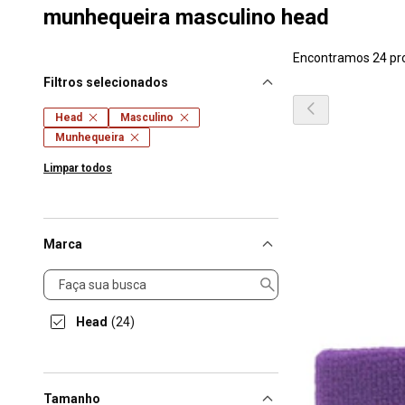
munhequeira masculino head
Encontramos 24 pr
Filtros selecionados
Head
Masculino
Munhequeira
Limpar todos
Marca
Marca
Head
(24)
Tamanho