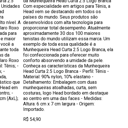
rta 2.5
da Munhequeira Head Curta 2.5 Logo Branca
2 Unidades
Com especialidade em artigos para Tênis, a
ad
Head vem se destacando em todos os
ra
países do mundo. Seus produtos são
to nível. A
desenvolvidos com alta tecnologia para
laro Roxo
proporcionar total desempenho. Atualmente
ada para
aproximadamente 30 dos 100 maiores
 e maior
tenistas do mundo utilizam essa marca. Um
 você a
exemplo de toda essa qualidade é a
ante toda
Munhequeira Head Curta 2.5 Logo Branca, ela
as da
foi confeccionada para oferecer muito
laro Roxo
conforto absorvendo a umidade da pele.
: Tênis; -
Conheça as características da Munhequeira
; -
Head Curta 2.5 Logo Branca - Perfil: Tênis -
ada,
Material: 90% nylon, 10% elastano -
ástico que
Detalhamento: Embalagem com duas
a Head em
munhequeiras atoalhadas, curta, sem
ntro; -
costuras, logo Head bordado em destaque
cm (AxL);
ao centro em uma das faces - Medidas:
Altura: 6 cm x 7 cm largura - Origem:
Importado.
R$ 54,90