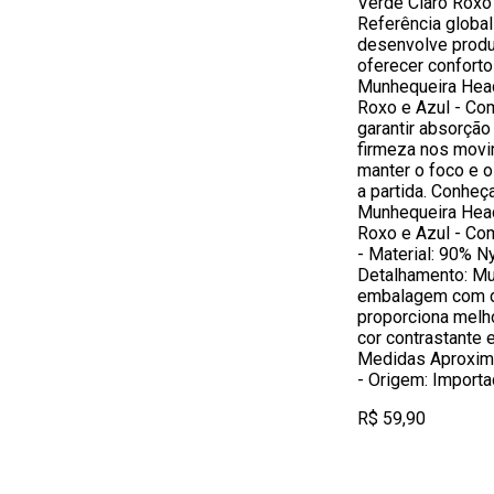
Verde Claro Roxo
Referência global
desenvolve prod
oferecer conforto 
Munhequeira Head
Roxo e Azul - Com
garantir absorção
firmeza nos movi
manter o foco e 
a partida. Conheç
Munhequeira Head
Roxo e Azul - Com
- Material: 90% N
Detalhamento: Mu
embalagem com du
proporciona melh
cor contrastante 
Medidas Aproxima
- Origem: Importa
R$ 59,90