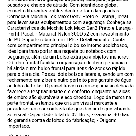
ousados e cheios de atitude. Com identidade global,
conecta diferentes estilos dentro e fora das quadras.
Conheça a Mochila Lok Maxx Gen2 Preto e Laranja , ideal
para levar seus equipamentos com segurança. Conheça as
Características da Mochila Lok Maxx Gen2 Preto e Laranja -
Perfil: Padel; - Material: Nylon 300D x2 com revestimento
de PU. Suporte robusto em TPE; - Detalhamento : Conta
com compartimento principal e bolso interno acolchoado,
ideal para transportar sua raquete ou notebook com
segurança, além de um bolso extra para objetos menores.
O bolso frontal facilita a organização de itens pessoais e
há ainda outro bolso frontal para itens de acesso rápido
para o dia a dia. Possui dois bolsos laterais, sendo um com
fechamento em zíper e outro perfeito para garrafa de água
ou tubo de bolas. O painel traseiro com espuma acolchoada
favorece a respirabilidade e o conforto, enquanto as alças
de ombro são ajustáveis e acolchoadas. Logo da marca na
parte frontal, estampa que cria um visual marcante e
puxadores em cor contrastante que dão um toque vibrante
ao visual. Capacidade total de 32 litros; - Garantia: 90 dias
de garantia contra defeitos de fabricação; - Origem:
Importado.