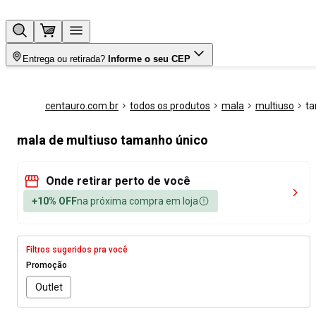
Entrega ou retirada?
Informe o seu CEP
centauro.com.br
todos os produtos
mala
multiuso
ta
mala de multiuso tamanho único
Onde retirar perto de você
+10% OFF
na próxima compra em loja
Filtros sugeridos pra você
Promoção
Outlet