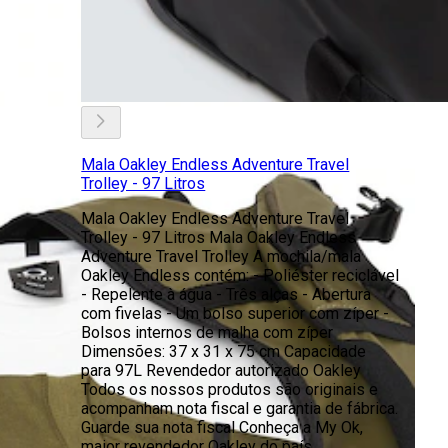
Mala Oakley Endless Adventure Travel
Trolley - 97 Litros
Mala Oakley Endless Adventure Travel
Trolley - 97 Litros Mala Oakley Endless
Adventure Travel Trolley A mochila/mala
Oakley Endless contém: - Poliéster reciclável
- Repelente à água - Três alças - Abertura
com fivelas - Um bolso superior com zíper -
Bolsos internos de malha com zíper
Dimensões: 37 x 31 x 75 cm Capacidade
para 97L Revendedor autorizado Oakley
Todos os nossos produtos são originais e
acompanham nota fiscal e garantia de fábrica.
Guarde sua nota fiscal Conheça a My Ok,
maior revendedor Oakley do país.