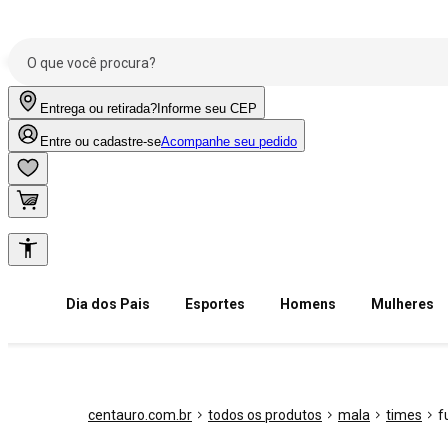
Entrega ou retirada?
Informe seu CEP
Entre ou cadastre-se
Acompanhe seu pedido
Dia dos Pais
Esportes
Homens
Mulheres
centauro.com.br
todos os produtos
mala
times
f