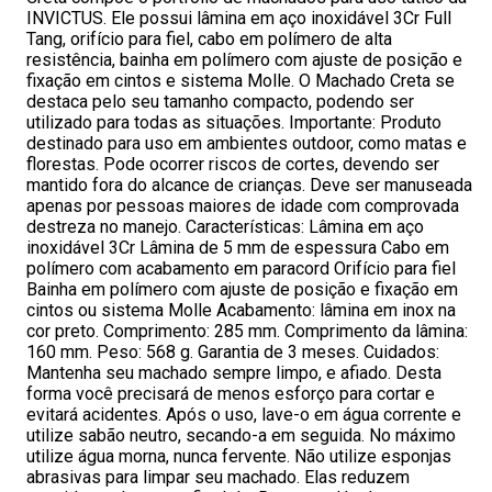
INVICTUS. Ele possui lâmina em aço inoxidável 3Cr Full
Tang, orifício para fiel, cabo em polímero de alta
resistência, bainha em polímero com ajuste de posição e
fixação em cintos e sistema Molle. O Machado Creta se
destaca pelo seu tamanho compacto, podendo ser
utilizado para todas as situações. Importante: Produto
destinado para uso em ambientes outdoor, como matas e
florestas. Pode ocorrer riscos de cortes, devendo ser
mantido fora do alcance de crianças. Deve ser manuseada
apenas por pessoas maiores de idade com comprovada
destreza no manejo. Características: Lâmina em aço
inoxidável 3Cr Lâmina de 5 mm de espessura Cabo em
polímero com acabamento em paracord Orifício para fiel
Bainha em polímero com ajuste de posição e fixação em
cintos ou sistema Molle Acabamento: lâmina em inox na
cor preto. Comprimento: 285 mm. Comprimento da lâmina:
160 mm. Peso: 568 g. Garantia de 3 meses. Cuidados:
Mantenha seu machado sempre limpo, e afiado. Desta
forma você precisará de menos esforço para cortar e
evitará acidentes. Após o uso, lave-o em água corrente e
utilize sabão neutro, secando-a em seguida. No máximo
utilize água morna, nunca fervente. Não utilize esponjas
abrasivas para limpar seu machado. Elas reduzem