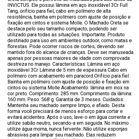
INVICTUS. Ele possui lâmina em aço inoxidável 3Cr Full
Tang, orifício para fiel, cabo em polímero de alta
resistência, bainha em polímero com ajuste de posição e
fixação em cintos e sistema Molle. O Machado Creta se
destaca pelo seu tamanho compacto, podendo ser
utilizado para todas as situações. Importante: Produto
destinado para uso em ambientes outdoor, como matas e
florestas. Pode ocorrer riscos de cortes, devendo ser
mantido fora do alcance de crianças. Deve ser manuseada
apenas por pessoas maiores de idade com comprovada
destreza no manejo. Características: Lâmina em aço
inoxidável 3Cr Lâmina de 5 mm de espessura Cabo em
polímero com acabamento em paracord Orifício para fiel
Bainha em polímero com ajuste de posição e fixação em
cintos ou sistema Molle Acabamento: lâmina em inox na
cor preto. Comprimento: 285 mm. Comprimento da lâmina:
160 mm. Peso: 568 g. Garantia de 3 meses. Cuidados:
Mantenha seu machado sempre limpo, e afiado. Desta
forma você precisará de menos esforço para cortar e
evitará acidentes. Após o uso, lave-o em água corrente e
utilize sabão neutro, secando-a em seguida. No máximo
utilize água morna, nunca fervente. Não utilize esponjas
abrasivas para limpar seu machado. Elas reduzem