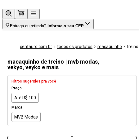
Entrega ou retirada?
Informe o seu CEP
centauro.com.br
todos os produtos
macaquinho
treino
macaquinho de treino | mvb modas,
vekyo, veyko e mais
Filtros sugeridos pra você
Preço
Até R$ 100
Marca
MVB Modas