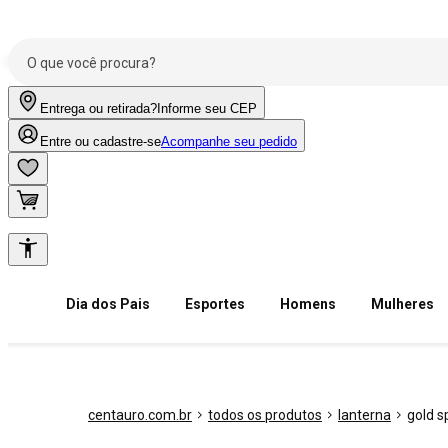
Entrega ou retirada?
Informe seu CEP
Entre ou cadastre-se
Acompanhe seu pedido
Dia dos Pais
Esportes
Homens
Mulheres
centauro.com.br
todos os produtos
lanterna
gold s