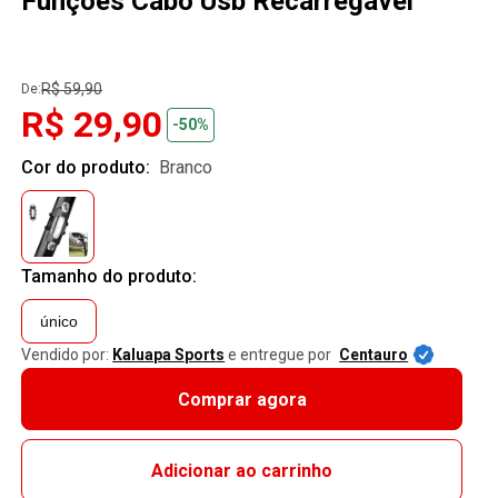
Funções Cabo Usb Recarregável
R$ 59,90
De:
R$ 29,90
-50%
Cor do produto:
branco
Tamanho do produto:
único
Vendido por:
Kaluapa Sports
e entregue por
Centauro
Comprar agora
Adicionar ao carrinho