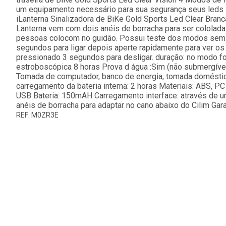
um equipamento necessário para sua segurança seus leds 
iLanterna Sinalizadora de BiKe Gold Sports Led Clear Bra
Lanterna vem com dois anéis de borracha para ser cololada 
pessoas colocom no guidão. Possui teste dos modos sem r
segundos para ligar depois aperte rapidamente para ver o
pressionado 3 segundos para desligar. duração: no modo for
estroboscópica 8 horas Prova d água :Sim (não submergív
Tomada de computador, banco de energia, tomada doméstic
carregamento da bateria interna: 2 horas Materiais: ABS, P
USB Bateria: 150mAH Carregamento interface: através de 
anéis de borracha para adaptar no cano abaixo do Cilim Gar
REF: M0ZR3E