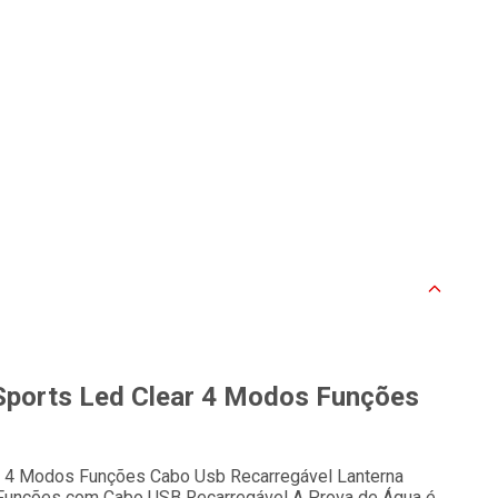
 Sports Led Clear 4 Modos Funções
ca 4 Modos Funções Cabo Usb Recarregável Lanterna
e Funções com Cabo USB Recarregável A Prova de Água é